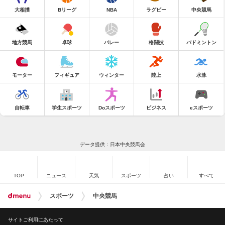
大相撲
Bリーグ
NBA
ラグビー
中央競馬
地方競馬
卓球
バレー
格闘技
バドミントン
モーター
フィギュア
ウィンター
陸上
水泳
自転車
学生スポーツ
Doスポーツ
ビジネス
eスポーツ
データ提供：日本中央競馬会
TOP
ニュース
天気
スポーツ
占い
すべて
スポーツ
中央競馬
サイトご利用にあたって