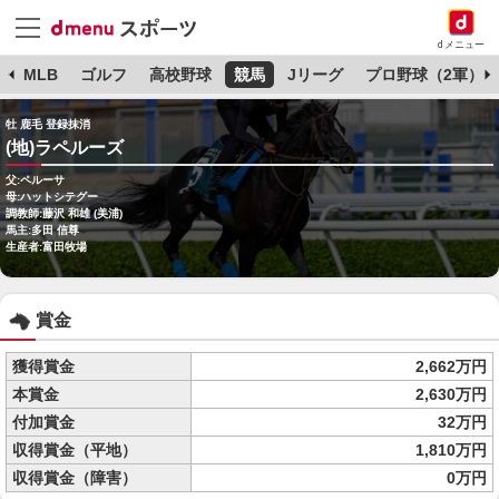
dメニュー
球
MLB
ゴルフ
高校野球
競馬
Jリーグ
プロ野球（2軍）
牡 鹿毛 登録抹消
(地)ラペルーズ
父:ペルーサ
母:ハットシテグー
調教師:藤沢 和雄 (美浦)
馬主:多田 信尊
生産者:富田牧場
賞金
獲得賞金
2,662万円
本賞金
2,630万円
付加賞金
32万円
収得賞金（平地）
1,810万円
収得賞金（障害）
0万円