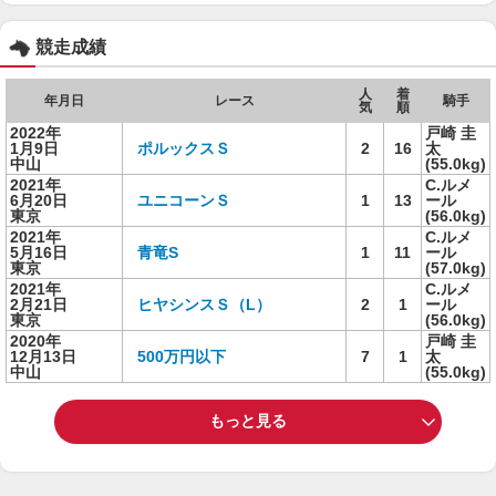
競走成績
人
着
年月日
レース
騎手
気
順
2022年
戸崎 圭
1月9日
ポルックスＳ
2
16
太
中山
(55.0kg)
2021年
C.ルメ
6月20日
ユニコーンＳ
1
13
ール
東京
(56.0kg)
2021年
C.ルメ
5月16日
青竜S
1
11
ール
東京
(57.0kg)
2021年
C.ルメ
2月21日
ヒヤシンスＳ（L）
2
1
ール
東京
(56.0kg)
2020年
戸崎 圭
12月13日
500万円以下
7
1
太
中山
(55.0kg)
もっと見る