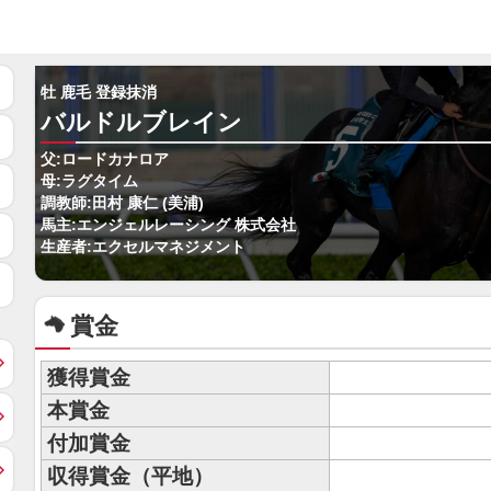
牡 鹿毛 登録抹消
バルドルブレイン
父:ロードカナロア
母:ラグタイム
調教師:田村 康仁 (美浦)
馬主:エンジェルレーシング 株式会社
生産者:エクセルマネジメント
賞金
獲得賞金
本賞金
付加賞金
収得賞金（平地）