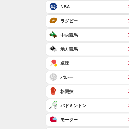
NBA
ラグビー
中央競馬
地方競馬
卓球
バレー
格闘技
バドミントン
モーター