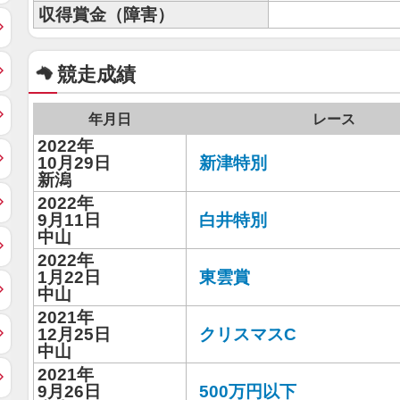
収得賞金（障害）
競走成績
年月日
レース
2022年
10月29日
新津特別
新潟
2022年
9月11日
白井特別
中山
2022年
1月22日
東雲賞
中山
2021年
12月25日
クリスマスC
中山
2021年
9月26日
500万円以下