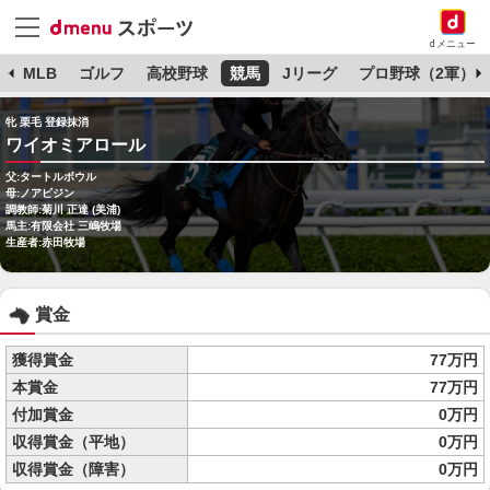
dメニュー
球
MLB
ゴルフ
高校野球
競馬
Jリーグ
プロ野球（2軍）
牝 栗毛 登録抹消
ワイオミアロール
父:タートルボウル
母:ノアビジン
調教師:菊川 正達 (美浦)
馬主:有限会社 三嶋牧場
生産者:赤田牧場
賞金
獲得賞金
77万円
本賞金
77万円
付加賞金
0万円
収得賞金（平地）
0万円
収得賞金（障害）
0万円