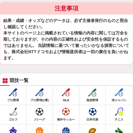
注意事項
結果・成績・オッズなどのデータは、必ず主催者発行のものと照合
し確認してください。
本サイトのページ上に掲載されている情報の内容に関しては万全を
期しておりますが、その内容の正確性および安全性を保証するもの
ではありません。 当該情報に基づいて被ったいかなる損害について
も、株式会社NTTドコモおよび情報提供者は一切の責任を負いかね
ます。
競技一覧
プロ野球
プロ野球(2軍)
MLB
高校野球
侍ジャパン
ゴルフ
Jリーグ
海外サッカー
日本代表
テニス