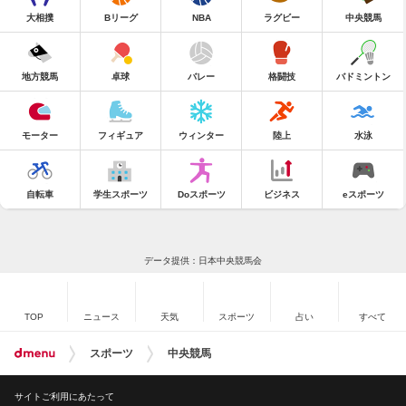
大相撲
Bリーグ
NBA
ラグビー
中央競馬
地方競馬
卓球
バレー
格闘技
バドミントン
モーター
フィギュア
ウィンター
陸上
水泳
自転車
学生スポーツ
Doスポーツ
ビジネス
eスポーツ
データ提供：日本中央競馬会
TOP
ニュース
天気
スポーツ
占い
すべて
スポーツ
中央競馬
サイトご利用にあたって