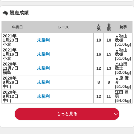
競走成績
人
着
年月日
レース
騎手
気
順
2021年
▲秋山
1月23日
未勝利
10
10
稔樹
小倉
(51.0kg)
2021年
▲秋山
1月16日
未勝利
16
15
稔樹
小倉
(51.0kg)
2020年
△山田
11月7日
未勝利
12
13
敬士
福島
(52.0kg)
2020年
▲原 優
9月26日
未勝利
8
9
介
中山
(51.0kg)
2020年
江田 照
9月12日
未勝利
12
11
男
中山
(54.0kg)
もっと見る