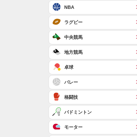
NBA
ラグビー
中央競馬
地方競馬
卓球
バレー
格闘技
バドミントン
モーター