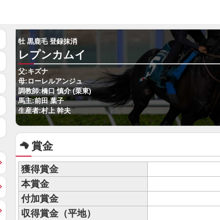
牡 黒鹿毛 登録抹消
レプンカムイ
父:キズナ
母:ローレルアンジュ
調教師:橋口 慎介 (栗東)
馬主:前田 葉子
生産者:村上 幹夫
賞金
獲得賞金
本賞金
付加賞金
収得賞金（平地）