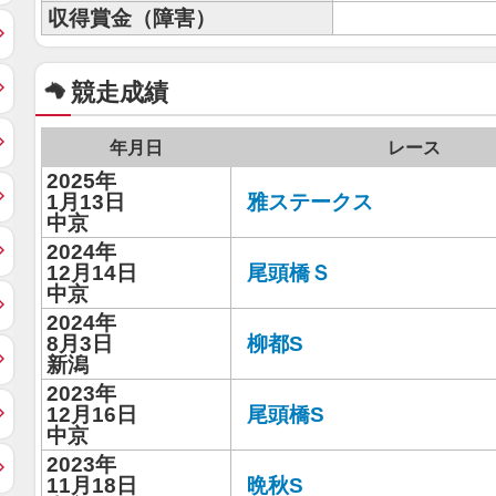
収得賞金（障害）
競走成績
年月日
レース
2025年
1月13日
雅ステークス
中京
2024年
12月14日
尾頭橋Ｓ
中京
2024年
8月3日
柳都S
新潟
2023年
12月16日
尾頭橋S
中京
2023年
11月18日
晩秋S