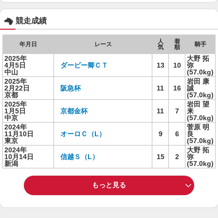
競走成績
人
着
年月日
レース
騎手
気
順
2025年
大野 拓
4月5日
ダービー卿ＣＴ
13
10
弥
中山
(57.0kg)
2025年
岩田 康
2月22日
阪急杯
11
16
誠
京都
(57.0kg)
2025年
岩田 望
1月5日
京都金杯
11
7
来
中京
(57.0kg)
2024年
菅原 明
11月10日
オーロＣ（L）
9
6
良
東京
(57.0kg)
2024年
大野 拓
10月14日
信越Ｓ（L）
15
2
弥
新潟
(57.0kg)
もっと見る