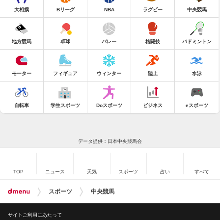
大相撲
Bリーグ
NBA
ラグビー
中央競馬
地方競馬
卓球
バレー
格闘技
バドミントン
モーター
フィギュア
ウィンター
陸上
水泳
自転車
学生スポーツ
Doスポーツ
ビジネス
eスポーツ
データ提供：日本中央競馬会
TOP
ニュース
天気
スポーツ
占い
すべて
スポーツ
中央競馬
サイトご利用にあたって