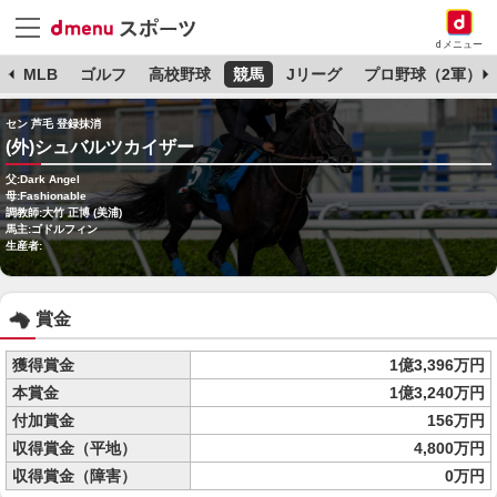
dメニュー
球
MLB
ゴルフ
高校野球
競馬
Jリーグ
プロ野球（2軍）
セン 芦毛 登録抹消
(外)シュバルツカイザー
父:Dark Angel
母:Fashionable
調教師:大竹 正博 (美浦)
馬主:ゴドルフィン
生産者:
賞金
獲得賞金
1億3,396万円
本賞金
1億3,240万円
付加賞金
156万円
収得賞金（平地）
4,800万円
収得賞金（障害）
0万円