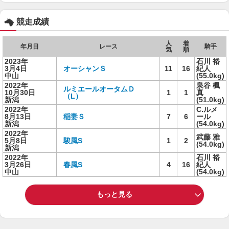
競走成績
人
着
年月日
レース
騎手
気
順
2023年
石川 裕
3月4日
オーシャンＳ
11
16
紀人
中山
(55.0kg)
2022年
泉谷 楓
ルミエールオータムＤ
10月30日
1
1
真
（L）
新潟
(51.0kg)
2022年
C.ルメ
8月13日
稲妻Ｓ
7
6
ール
新潟
(54.0kg)
2022年
武藤 雅
5月8日
駿風S
1
2
(54.0kg)
新潟
2022年
石川 裕
3月26日
春風S
4
16
紀人
中山
(54.0kg)
もっと見る