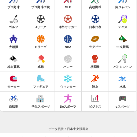
プロ野球
プロ野球(2軍)
MLB
高校野球
侍ジャパン
ゴルフ
Jリーグ
海外サッカー
日本代表
テニス
大相撲
Bリーグ
NBA
ラグビー
中央競馬
地方競馬
卓球
バレー
格闘技
バドミントン
モーター
フィギュア
ウィンター
陸上
水泳
自転車
学生スポーツ
Doスポーツ
ビジネス
eスポーツ
データ提供：日本中央競馬会