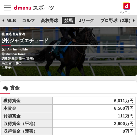
dメニュー
球
MLB
ゴルフ
高校野球
競馬
Jリーグ
プロ野球（2軍）
牝 鹿毛 登録抹消
(外)ジャズエチュード
父:I Am Invincible
母:Mumbai Rock
調教師:黒岩 陽一 (美浦)
馬主:吉田 勝己
生産者:
賞金
獲得賞金
6,611万円
本賞金
6,500万円
付加賞金
111万円
収得賞金（平地）
2,900万円
収得賞金（障害）
0万円