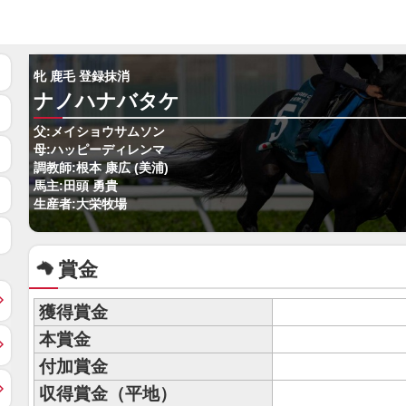
牝 鹿毛 登録抹消
ナノハナバタケ
父:メイショウサムソン
母:ハッピーディレンマ
調教師:根本 康広 (美浦)
馬主:田頭 勇貴
生産者:大栄牧場
賞金
獲得賞金
本賞金
付加賞金
収得賞金（平地）