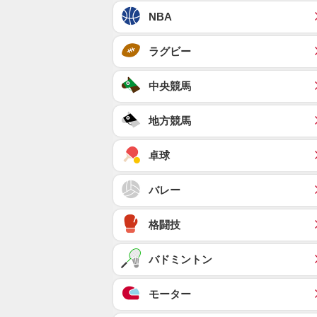
NBA
ラグビー
中央競馬
地方競馬
卓球
バレー
格闘技
バドミントン
モーター