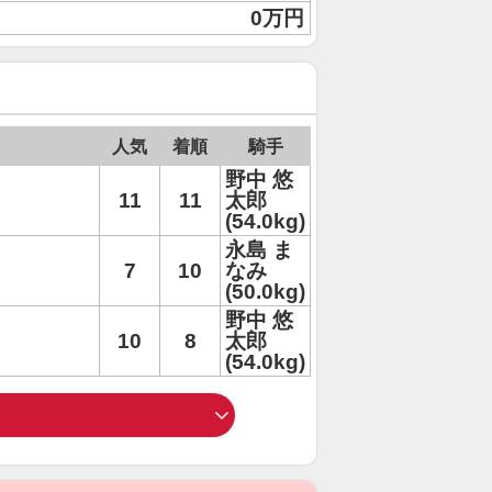
0万円
人気
着順
騎手
野中 悠
11
11
太郎
(54.0kg)
永島 ま
7
10
なみ
(50.0kg)
野中 悠
10
8
太郎
(54.0kg)