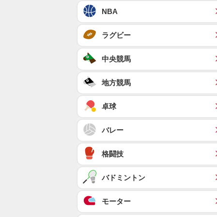
NBA
ラグビー
中央競馬
地方競馬
卓球
バレー
格闘技
バドミントン
モーター