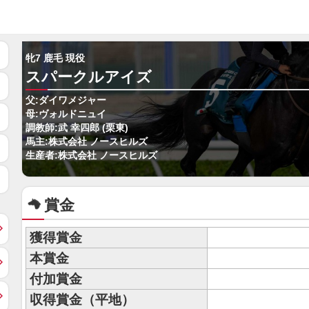
牝7 鹿毛 現役
スパークルアイズ
父:ダイワメジャー
母:ヴォルドニュイ
調教師:武 幸四郎 (栗東)
馬主:株式会社 ノースヒルズ
生産者:株式会社 ノースヒルズ
賞金
獲得賞金
本賞金
付加賞金
収得賞金（平地）