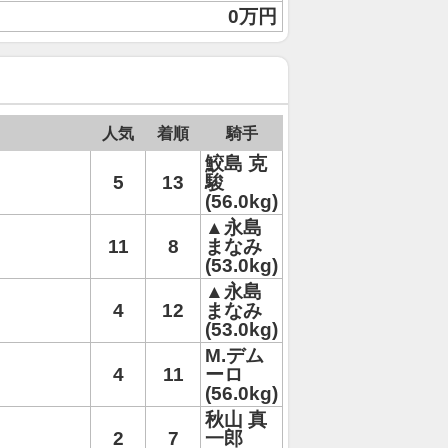
0万円
人気
着順
騎手
鮫島 克
5
13
駿
(56.0kg)
▲永島
11
8
まなみ
(53.0kg)
▲永島
4
12
まなみ
(53.0kg)
M.デム
4
11
ーロ
(56.0kg)
秋山 真
2
7
一郎