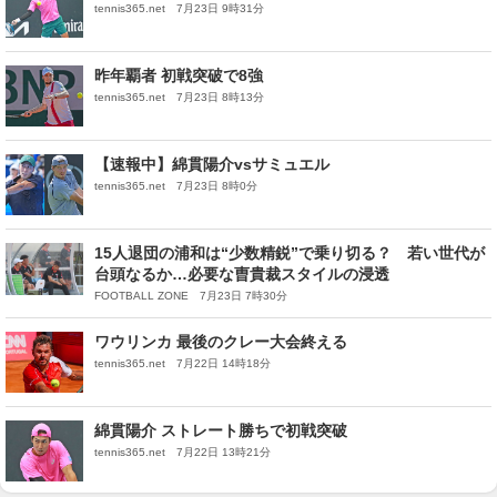
tennis365.net 7月23日 9時31分
昨年覇者 初戦突破で8強
tennis365.net 7月23日 8時13分
【速報中】綿貫陽介vsサミュエル
tennis365.net 7月23日 8時0分
15人退団の浦和は“少数精鋭”で乗り切る？ 若い世代が
台頭なるか…必要な曺貴裁スタイルの浸透
FOOTBALL ZONE 7月23日 7時30分
ワウリンカ 最後のクレー大会終える
tennis365.net 7月22日 14時18分
綿貫陽介 ストレート勝ちで初戦突破
tennis365.net 7月22日 13時21分