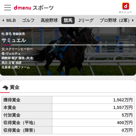
dメニュー
球
MLB
ゴルフ
高校野球
競馬
Jリーグ
プロ野球（2軍）
牝 栗毛 登録抹消
サミュエル
父:スクリーンヒーロー
母:ヴェルテュ
調教師:菊沢 隆徳 (美浦)
馬主:古賀 禎彦
生産者:山岡ファーム
賞金
獲得賞金
1,562万円
本賞金
1,557万円
付加賞金
5万円
収得賞金（平地）
400万円
収得賞金（障害）
0万円