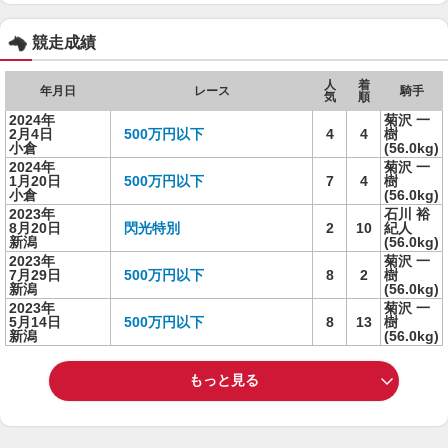
競走成績
人
着
年月日
レース
騎手
気
順
2024年
菊沢 一
2月4日
500万円以下
4
4
樹
小倉
(56.0kg)
2024年
菊沢 一
1月20日
500万円以下
7
4
樹
小倉
(56.0kg)
2023年
石川 裕
8月20日
閃光特別
2
10
紀人
新潟
(56.0kg)
2023年
菊沢 一
7月29日
500万円以下
8
2
樹
新潟
(56.0kg)
2023年
菊沢 一
5月14日
500万円以下
8
13
樹
新潟
(56.0kg)
もっと見る