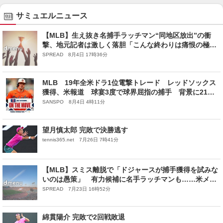
サミュエルニュース
【MLB】生え抜き名捕手ラッチマン“同地区放出”の衝
撃、地元記者は激しく落胆「こんな終わりは痛恨の極み
だ」 オリオールズ再建の象徴も……
SPREAD 8月4日 17時36分
MLB 19年全米ドラ1位電撃トレード レッドソックス
獲得、米報道 球宴3度で球界屈指の捕手 背景に21歳
正捕手候補と33年まで長期契約
SANSPO 8月4日 4時11分
望月慎太郎 完敗で決勝逃す
tennis365.net 7月26日 7時41分
【MLB】スミス離脱で「ドジャースが捕手獲得を試みな
いのは愚策」 有力候補に名手ラッチマンも……米メデ
ィアが指摘
SPREAD 7月23日 16時52分
綿貫陽介 完敗で2回戦敗退