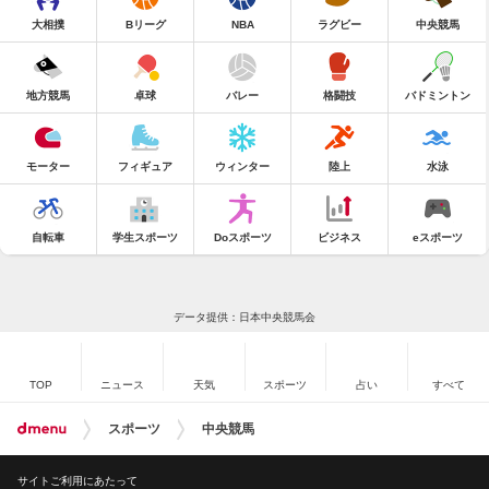
大相撲
Bリーグ
NBA
ラグビー
中央競馬
地方競馬
卓球
バレー
格闘技
バドミントン
モーター
フィギュア
ウィンター
陸上
水泳
自転車
学生スポーツ
Doスポーツ
ビジネス
eスポーツ
データ提供：日本中央競馬会
TOP
ニュース
天気
スポーツ
占い
すべて
スポーツ
中央競馬
サイトご利用にあたって