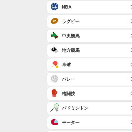
NBA
ラグビー
中央競馬
地方競馬
卓球
バレー
格闘技
バドミントン
モーター