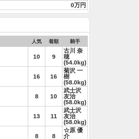
0万円
人気
着順
騎手
古川 奈
10
9
穂
(54.0kg)
菊沢 一
16
16
樹
(58.0kg)
武士沢
8
10
友治
(58.0kg)
武士沢
13
11
友治
(58.0kg)
☆原 優
8
8
介