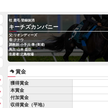
牡 鹿毛 登録抹消
キーチズカンパニー
父:リオンディーズ
母:クナウ
調教師:小手川 準 (美浦)
馬主:山本 益臣
生産者:北島牧場
賞金
獲得賞金
本賞金
付加賞金
収得賞金（平地）