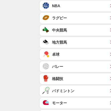
NBA
ラグビー
中央競馬
地方競馬
卓球
バレー
格闘技
バドミントン
モーター