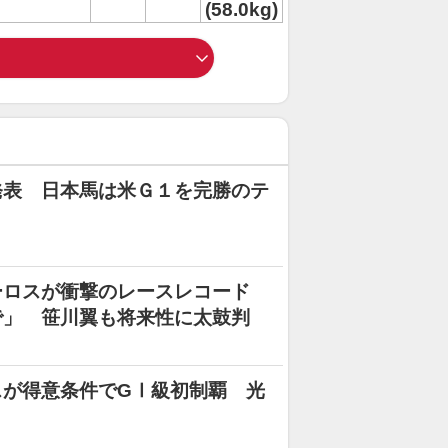
(58.0kg)
発表 日本馬は米Ｇ１を完勝のテ
ーロスが衝撃のレースレコード
で」 笹川翼も将来性に太鼓判
スが得意条件でGⅠ級初制覇 光