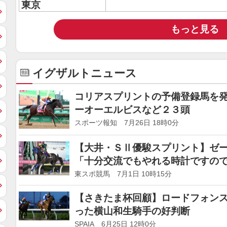
東京
もっと見る
イグザルトニュース
コリアスプリントの予備登録馬を
ーオーエルビスなど２３頭
スポーツ報知 7月26日 18時0分
【大井・ＳⅡ優駿スプリント】ゼ
「十分交流でもやれる時計ですの
東スポ競馬 7月1日 10時15分
【さきたま杯回顧】ロードフォン
った横山和生騎手の好判断
SPAIA 6月25日 12時0分