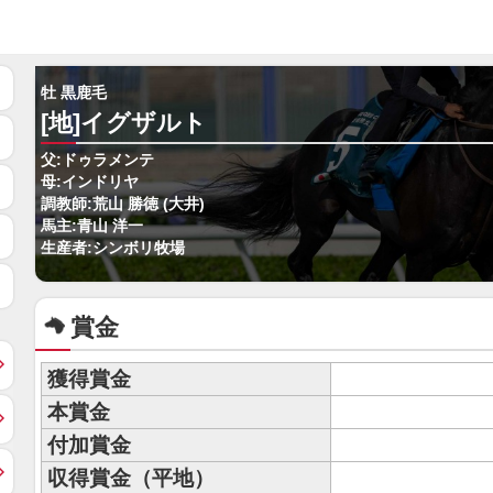
牡 黒鹿毛
[地]イグザルト
父:ドゥラメンテ
母:インドリヤ
調教師:荒山 勝徳 (大井)
馬主:青山 洋一
生産者:シンボリ牧場
賞金
獲得賞金
本賞金
付加賞金
収得賞金（平地）