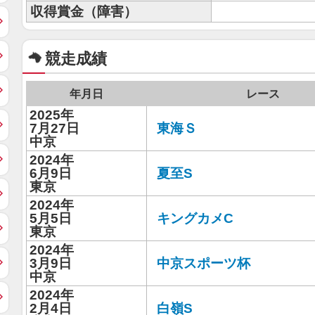
収得賞金（障害）
競走成績
年月日
レース
2025年
7月27日
東海Ｓ
中京
2024年
6月9日
夏至S
東京
2024年
5月5日
キングカメC
東京
2024年
3月9日
中京スポーツ杯
中京
2024年
2月4日
白嶺S