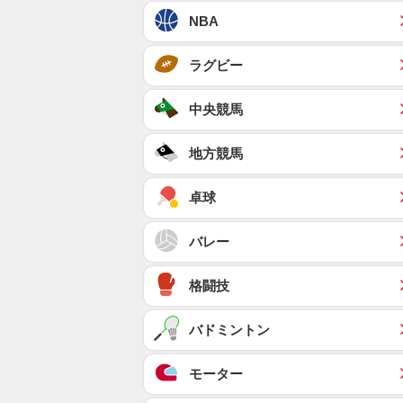
NBA
ラグビー
中央競馬
地方競馬
卓球
バレー
格闘技
バドミントン
モーター