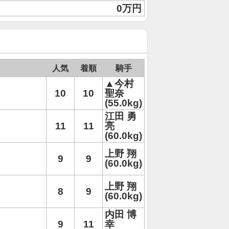
0万円
人気
着順
騎手
▲今村
10
10
聖奈
(55.0kg)
江田 勇
11
11
亮
(60.0kg)
上野 翔
9
9
(60.0kg)
上野 翔
8
9
(60.0kg)
内田 博
9
11
幸