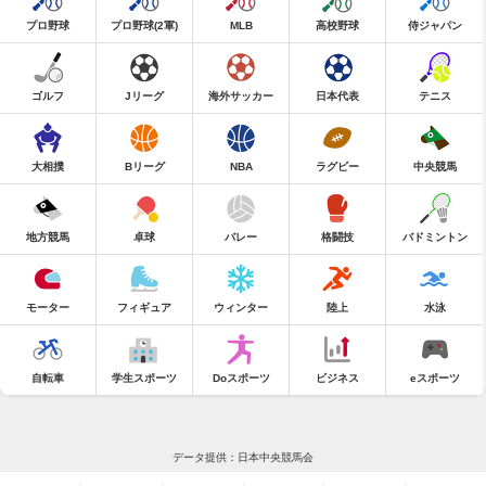
プロ野球
プロ野球(2軍)
MLB
高校野球
侍ジャパン
ゴルフ
Jリーグ
海外サッカー
日本代表
テニス
大相撲
Bリーグ
NBA
ラグビー
中央競馬
地方競馬
卓球
バレー
格闘技
バドミントン
モーター
フィギュア
ウィンター
陸上
水泳
自転車
学生スポーツ
Doスポーツ
ビジネス
eスポーツ
データ提供：日本中央競馬会