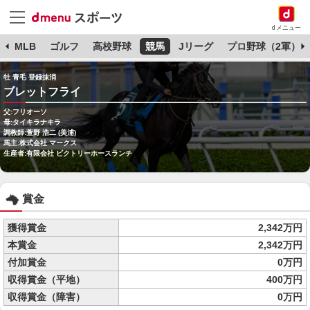
dメニュー
球
MLB
ゴルフ
高校野球
競馬
Jリーグ
プロ野球（2軍）
牡 青毛 登録抹消
ブレットフライ
父:フリオーソ
母:タイキラナキラ
調教師:萱野 浩二 (美浦)
馬主:株式会社 マークス
生産者:有限会社 ビクトリーホースランチ
賞金
獲得賞金
2,342万円
本賞金
2,342万円
付加賞金
0万円
収得賞金（平地）
400万円
収得賞金（障害）
0万円