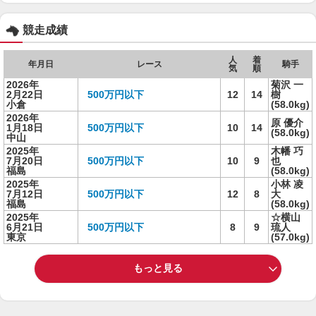
競走成績
人
着
年月日
レース
騎手
気
順
2026年
菊沢 一
2月22日
500万円以下
12
14
樹
小倉
(58.0kg)
2026年
原 優介
1月18日
500万円以下
10
14
(58.0kg)
中山
2025年
木幡 巧
7月20日
500万円以下
10
9
也
福島
(58.0kg)
2025年
小林 凌
7月12日
500万円以下
12
8
大
福島
(58.0kg)
2025年
☆横山
6月21日
500万円以下
8
9
琉人
東京
(57.0kg)
もっと見る