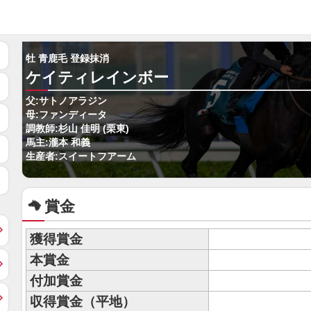
牡 青鹿毛 登録抹消
ケイティレインボー
父:サトノアラジン
母:ファンディータ
調教師:杉山 佳明 (栗東)
馬主:瀧本 和義
生産者:スイートフアーム
賞金
獲得賞金
本賞金
付加賞金
収得賞金（平地）