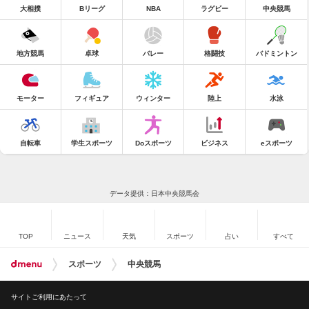
大相撲
Bリーグ
NBA
ラグビー
中央競馬
地方競馬
卓球
バレー
格闘技
バドミントン
モーター
フィギュア
ウィンター
陸上
水泳
自転車
学生スポーツ
Doスポーツ
ビジネス
eスポーツ
データ提供：日本中央競馬会
TOP
ニュース
天気
スポーツ
占い
すべて
スポーツ
中央競馬
サイトご利用にあたって