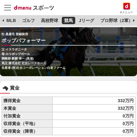
dメニュー
球
MLB
ゴルフ
高校野球
競馬
Jリーグ
プロ野球（2軍）
牡 黒鹿毛 登録抹消
ポップパフォーマー
父:イスラボニータ
母:ロリポップガール
調教師:新開 幸一 (美浦)
馬主:株式会社 社台レースホース
生産者:(有)社台コーポレーション白老ファーム
賞金
獲得賞金
332万円
本賞金
332万円
付加賞金
0万円
収得賞金（平地）
0万円
収得賞金（障害）
0万円