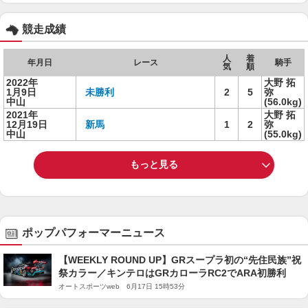
競走成績
人
着
年月日
レース
騎手
気
順
2022年
大野 拓
1月9日
未勝利
2
5
弥
中山
(56.0kg)
2021年
大野 拓
12月19日
新馬
1
2
弥
中山
(55.0kg)
もっと見る
ポップパフォーマーニュース
【WEEKLY ROUND UP】GRスープラ初の“先住民族”祝
祭カラー／キンテロはGRカローラRC2でARA初勝利
オートスポーツweb 6月17日 15時53分