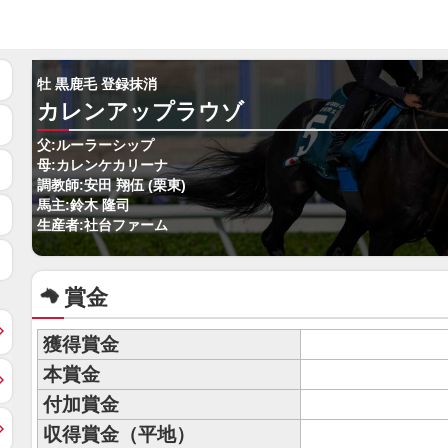
牡 黒鹿毛 登録抹消
カレンアップラウゾ
父:ルーラーシップ
母:カレンケカリーナ
調教師:安田 翔伍 (栗東)
馬主:鈴木 隆司
生産者:社台ファーム
賞金
獲得賞金
本賞金
付加賞金
収得賞金（平地）