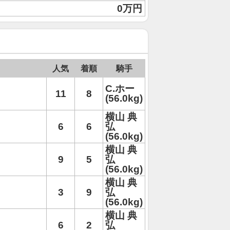
0万円
人気
着順
騎手
C.ホー
11
8
(56.0kg)
横山 典
6
6
弘
(56.0kg)
横山 典
9
5
弘
(56.0kg)
横山 典
3
9
弘
(56.0kg)
横山 典
6
2
弘