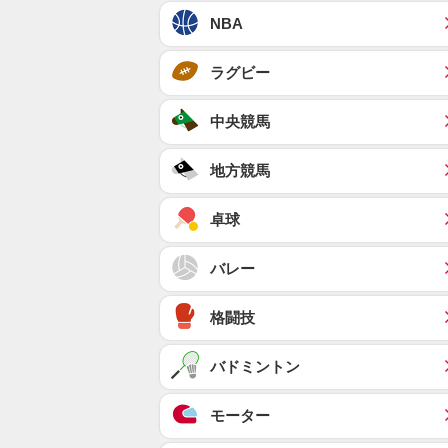
NBA
ラグビー
中央競馬
地方競馬
卓球
バレー
格闘技
バドミントン
モーター