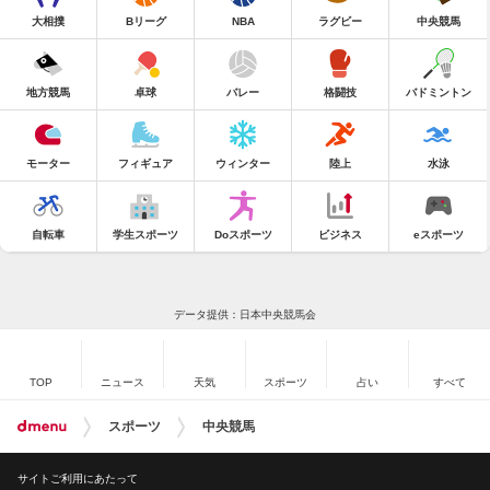
大相撲
Bリーグ
NBA
ラグビー
中央競馬
地方競馬
卓球
バレー
格闘技
バドミントン
モーター
フィギュア
ウィンター
陸上
水泳
自転車
学生スポーツ
Doスポーツ
ビジネス
eスポーツ
データ提供：日本中央競馬会
TOP
ニュース
天気
スポーツ
占い
すべて
スポーツ
中央競馬
サイトご利用にあたって