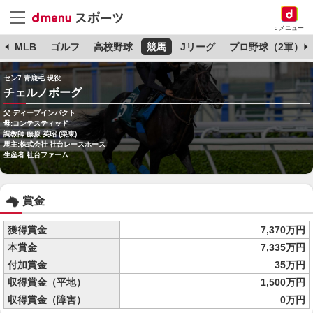
dメニュー
球
MLB
ゴルフ
高校野球
競馬
Jリーグ
プロ野球（2軍）
セン7 青鹿毛 現役
チェルノボーグ
父:ディープインパクト
母:コンテスティッド
調教師:藤原 英昭 (栗東)
馬主:株式会社 社台レースホース
生産者:社台ファーム
賞金
獲得賞金
7,370万円
本賞金
7,335万円
付加賞金
35万円
収得賞金（平地）
1,500万円
収得賞金（障害）
0万円