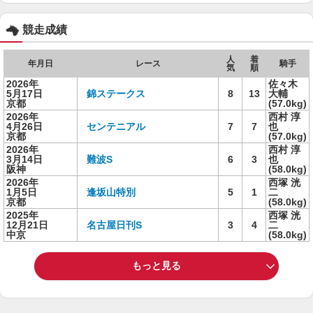
競走成績
人
着
年月日
レース
騎手
気
順
2026年
佐々木
5月17日
錦ステークス
8
13
大輔
京都
(57.0kg)
2026年
西村 淳
4月26日
センテニアル
7
7
也
京都
(57.0kg)
2026年
西村 淳
3月14日
難波S
6
3
也
阪神
(58.0kg)
2026年
西塚 洸
1月5日
逢坂山特別
5
1
二
京都
(58.0kg)
2025年
西塚 洸
12月21日
名古屋日刊S
3
4
二
中京
(58.0kg)
もっと見る