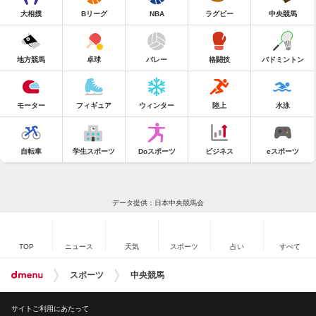
大相撲
Bリーグ
NBA
ラグビー
中央競馬
地方競馬
卓球
バレー
格闘技
バドミントン
モーター
フィギュア
ウィンター
陸上
水泳
自転車
学生スポーツ
Doスポーツ
ビジネス
eスポーツ
データ提供：日本中央競馬会
TOP
ニュース
天気
スポーツ
占い
すべて
スポーツ
中央競馬
サイトご利用にあたって