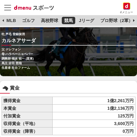
dメニュー
球
MLB
ゴルフ
高校野球
競馬
Jリーグ
プロ野球（2軍）
牝 芦毛 登録抹消
カルネアサーダ
父:ドレフォン
母:ハラペーニョペパー
調教師:福永 祐一 (栗東)
馬主:吉田 照哉
生産者:社台ファーム
賞金
獲得賞金
1億2,261万円
本賞金
1億2,136万円
付加賞金
125万円
収得賞金（平地）
3,600万円
収得賞金（障害）
0万円