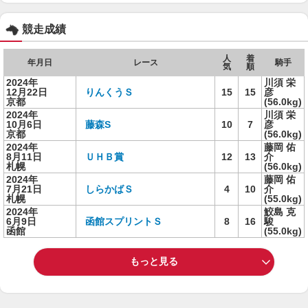
競走成績
人
着
年月日
レース
騎手
気
順
2024年
川須 栄
12月22日
りんくうＳ
15
15
彦
京都
(56.0kg)
2024年
川須 栄
10月6日
藤森S
10
7
彦
京都
(56.0kg)
2024年
藤岡 佑
8月11日
ＵＨＢ賞
12
13
介
札幌
(56.0kg)
2024年
藤岡 佑
7月21日
しらかばＳ
4
10
介
札幌
(55.0kg)
2024年
鮫島 克
6月9日
函館スプリントＳ
8
16
駿
函館
(55.0kg)
もっと見る