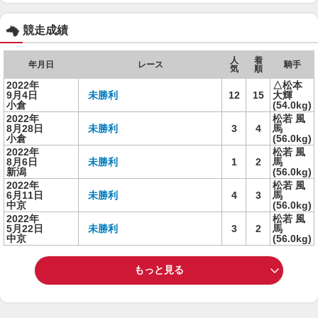
競走成績
人
着
年月日
レース
騎手
気
順
2022年
△松本
9月4日
未勝利
12
15
大輝
小倉
(54.0kg)
2022年
松若 風
8月28日
未勝利
3
4
馬
小倉
(56.0kg)
2022年
松若 風
8月6日
未勝利
1
2
馬
新潟
(56.0kg)
2022年
松若 風
6月11日
未勝利
4
3
馬
中京
(56.0kg)
2022年
松若 風
5月22日
未勝利
3
2
馬
中京
(56.0kg)
もっと見る