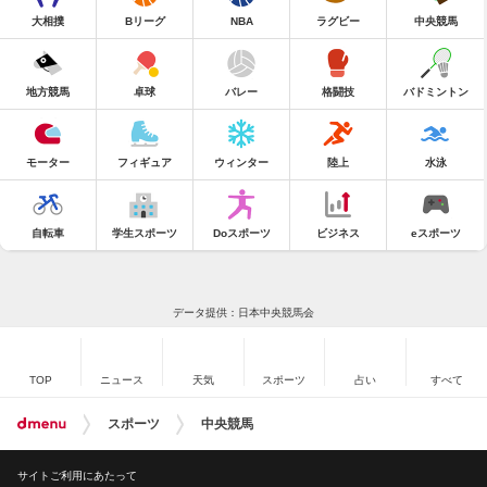
大相撲
Bリーグ
NBA
ラグビー
中央競馬
地方競馬
卓球
バレー
格闘技
バドミントン
モーター
フィギュア
ウィンター
陸上
水泳
自転車
学生スポーツ
Doスポーツ
ビジネス
eスポーツ
データ提供：日本中央競馬会
TOP
ニュース
天気
スポーツ
占い
すべて
スポーツ
中央競馬
サイトご利用にあたって