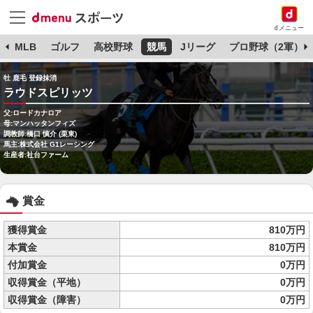
dメニュー
球
MLB
ゴルフ
高校野球
競馬
Jリーグ
プロ野球（2軍）
牡 鹿毛 登録抹消
ラウドスピリッツ
父:ロードカナロア
母:マンハッタンフィズ
調教師:橋口 慎介 (栗東)
馬主:株式会社 G1レーシング
生産者:社台ファーム
賞金
獲得賞金
810万円
本賞金
810万円
付加賞金
0万円
収得賞金（平地）
0万円
収得賞金（障害）
0万円