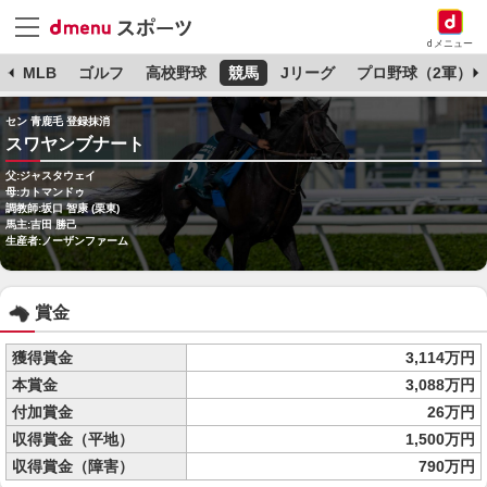
dメニュー
球
MLB
ゴルフ
高校野球
競馬
Jリーグ
プロ野球（2軍）
セン 青鹿毛 登録抹消
スワヤンブナート
父:ジャスタウェイ
母:カトマンドゥ
調教師:坂口 智康 (栗東)
馬主:吉田 勝己
生産者:ノーザンファーム
賞金
獲得賞金
3,114万円
本賞金
3,088万円
付加賞金
26万円
収得賞金（平地）
1,500万円
収得賞金（障害）
790万円