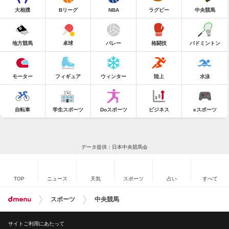
大相撲
Bリーグ
NBA
ラグビー
中央競馬
地方競馬
卓球
バレー
格闘技
バドミントン
モーター
フィギュア
ウィンター
陸上
水泳
自転車
学生スポーツ
Doスポーツ
ビジネス
eスポーツ
データ提供：日本中央競馬会
TOP
ニュース
天気
スポーツ
占い
すべて
スポーツ
中央競馬
サイトご利用にあたって