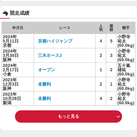
競走成績
人
着
年月日
レース
騎手
気
順
2024年
小野寺
5月11日
京都ハイジャンプ
4
5
祐太
京都
(60.0kg)
2024年
小野寺
3月30日
三木ホースJ
2
3
祐太
阪神
(60.0kg)
2024年
五十嵐
2月17日
オープン
1
2
雄祐
小倉
(60.0kg)
2023年
小野寺
12月3日
未勝利
2
1
祐太
阪神
(60.0kg)
2023年
小野寺
10月28日
未勝利
4
2
祐太
新潟
(60.0kg)
もっと見る