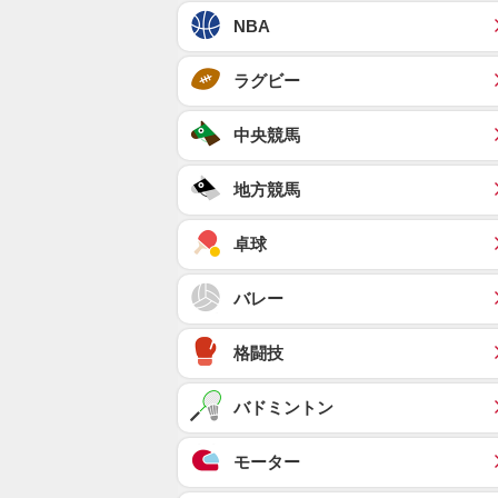
NBA
ラグビー
中央競馬
地方競馬
卓球
バレー
格闘技
バドミントン
モーター