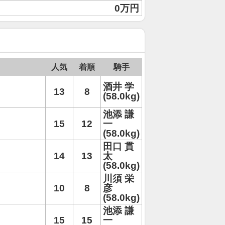
0万円
人気
着順
騎手
酒井 学
13
8
(58.0kg)
池添 謙
15
12
一
(58.0kg)
田口 貫
14
13
太
(58.0kg)
川須 栄
10
8
彦
(58.0kg)
池添 謙
15
15
一