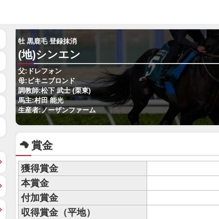
牡 黒鹿毛 登録抹消
(地)シンエン
父:ドレフォン
母:ビキニブロンド
調教師:松下 武士 (栗東)
馬主:村田 能光
生産者:ノーザンファーム
賞金
獲得賞金
本賞金
付加賞金
収得賞金（平地）