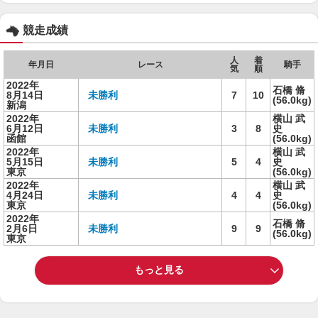
競走成績
人
着
年月日
レース
騎手
気
順
2022年
石橋 脩
8月14日
未勝利
7
10
(56.0kg)
新潟
2022年
横山 武
6月12日
未勝利
3
8
史
函館
(56.0kg)
2022年
横山 武
5月15日
未勝利
5
4
史
東京
(56.0kg)
2022年
横山 武
4月24日
未勝利
4
4
史
東京
(56.0kg)
2022年
石橋 脩
2月6日
未勝利
9
9
(56.0kg)
東京
もっと見る