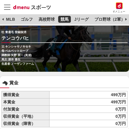
dメニュー
球
MLB
ゴルフ
高校野球
競馬
Jリーグ
プロ野球（2軍）
牡 青鹿毛 登録抹消
テンコウバヒ
父:キンシャサノキセキ
母:ベルベットローブ
調教師:矢野 英一 (美浦)
馬主:酒井 喜生
生産者:ノーザンファーム
賞金
獲得賞金
499万円
本賞金
499万円
付加賞金
0万円
収得賞金（平地）
0万円
収得賞金（障害）
0万円