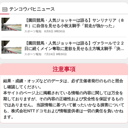
テンコウバヒニュース
【園田競馬・人気ジョッキーは語る】サンリナリア（８
Ｒ）に自信を見せる小牧太騎手「前走が強かった」
スポーツ報知 8月6日 9時30分
【園田競馬・人気ジョッキーは語る】ヴァラールで２２
日に続くメイン奪取に意欲を見せる土方颯太騎手「決め
たい」
スポーツ報知 7月24日 9時30分
注意事項
結果・成績・オッズなどのデータは、必ず主催者発行のものと照合
し確認してください。
本サイトのページ上に掲載されている情報の内容に関しては万全を
期しておりますが、その内容の正確性および安全性を保証するもの
ではありません。 当該情報に基づいて被ったいかなる損害について
も、株式会社NTTドコモおよび情報提供者は一切の責任を負いかね
ます。