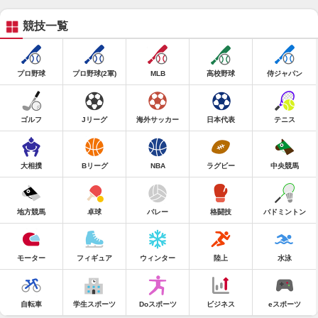
競技一覧
プロ野球
プロ野球(2軍)
MLB
高校野球
侍ジャパン
ゴルフ
Jリーグ
海外サッカー
日本代表
テニス
大相撲
Bリーグ
NBA
ラグビー
中央競馬
地方競馬
卓球
バレー
格闘技
バドミントン
モーター
フィギュア
ウィンター
陸上
水泳
自転車
学生スポーツ
Doスポーツ
ビジネス
eスポーツ