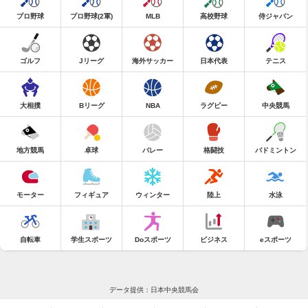
プロ野球
プロ野球(2軍)
MLB
高校野球
侍ジャパン
ゴルフ
Jリーグ
海外サッカー
日本代表
テニス
大相撲
Bリーグ
NBA
ラグビー
中央競馬
地方競馬
卓球
バレー
格闘技
バドミントン
モーター
フィギュア
ウィンター
陸上
水泳
自転車
学生スポーツ
Doスポーツ
ビジネス
eスポーツ
データ提供：日本中央競馬会