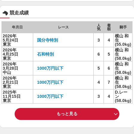
競走成績
人
着
年月日
レース
騎手
気
順
2026年
横山 和
5月24日
国分寺特別
3
4
生
東京
(55.0kg)
2026年
横山 和
4月25日
石和特別
6
5
生
東京
(58.0kg)
2026年
横山 和
3月28日
1000万円以下
5
6
生
中山
(58.0kg)
2026年
横山 和
2月21日
1000万円以下
4
7
生
東京
(58.0kg)
2025年
D.レー
11月15日
1000万円以下
3
4
ン
東京
(58.0kg)
もっと見る