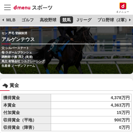
dメニュー
球
MLB
ゴルフ
高校野球
競馬
Jリーグ
プロ野球（2軍）
セン 芦毛 登録抹消
アルゲンテウス
父:シルバーステート
母:ラダームブランシェ
調教師:小島 茂之 (美浦)
馬主:有限会社 シルクレーシング
生産者:ノーザンファーム
賞金
獲得賞金
4,378万円
本賞金
4,363万円
付加賞金
15万円
収得賞金（平地）
900万円
収得賞金（障害）
0万円