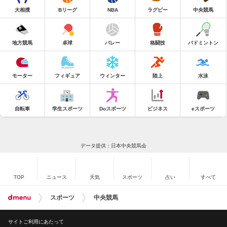
大相撲
Bリーグ
NBA
ラグビー
中央競馬
地方競馬
卓球
バレー
格闘技
バドミントン
モーター
フィギュア
ウィンター
陸上
水泳
自転車
学生スポーツ
Doスポーツ
ビジネス
eスポーツ
データ提供：日本中央競馬会
TOP
ニュース
天気
スポーツ
占い
すべて
スポーツ
中央競馬
サイトご利用にあたって