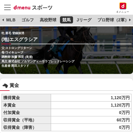
dメニュー
球
MLB
ゴルフ
高校野球
競馬
Jリーグ
プロ野球（2軍）
牝 栗毛 登録抹消
(地)エスグラシア
父:ストロングリターン
母:ワイキューブ
調教師:加藤 和宏 (美浦)
馬主:株式会社 ノルマンディーサラブレッドレーシング
生産者:岡田スタツド
賞金
獲得賞金
1,120万円
本賞金
1,120万円
付加賞金
0万円
収得賞金（平地）
60万円
収得賞金（障害）
0万円