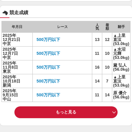
競走成績
人
着
年月日
レース
騎手
気
順
2025年
▲上里
12月21日
500万円以下
13
12
直汰
中京
(53.0kg)
2025年
▲水沼
12月7日
500万円以下
11
10
元輝
中京
(53.0kg)
2025年
黛 弘人
11月8日
500万円以下
16
10
(56.0kg)
東京
2025年
▲上里
10月18日
500万円以下
14
7
直汰
新潟
(53.0kg)
2025年
原 優介
9月15日
500万円以下
11
14
(56.0kg)
中山
もっと見る