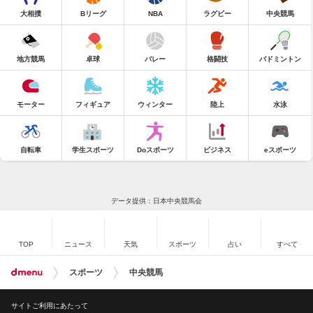
大相撲
Bリーグ
NBA
ラグビー
中央競馬
地方競馬
卓球
バレー
格闘技
バドミントン
モーター
フィギュア
ウィンター
陸上
水泳
自転車
学生スポーツ
Doスポーツ
ビジネス
eスポーツ
データ提供：日本中央競馬会
TOP
ニュース
天気
スポーツ
占い
すべて
スポーツ
中央競馬
サイトご利用にあたって