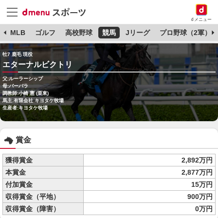
dメニュー
球
MLB
ゴルフ
高校野球
競馬
Jリーグ
プロ野球（2軍）
牡7 鹿毛 現役
エターナルビクトリ
父:ルーラーシップ
母:バーバラ
調教師:小崎 憲 (栗東)
馬主:有限会社 キヨタケ牧場
生産者:キヨタケ牧場
賞金
獲得賞金
2,892万円
本賞金
2,877万円
付加賞金
15万円
収得賞金（平地）
900万円
収得賞金（障害）
0万円