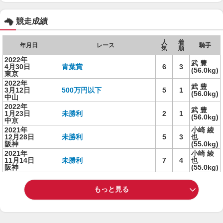
競走成績
人
着
年月日
レース
騎手
気
順
2022年
武 豊
4月30日
青葉賞
6
3
(56.0kg)
東京
2022年
武 豊
3月12日
500万円以下
5
1
(56.0kg)
中山
2022年
武 豊
1月23日
未勝利
2
1
(56.0kg)
中京
2021年
小崎 綾
12月28日
未勝利
5
3
也
阪神
(55.0kg)
2021年
小崎 綾
11月14日
未勝利
7
4
也
阪神
(55.0kg)
もっと見る