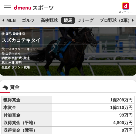
dメニュー
球
MLB
ゴルフ
高校野球
競馬
Jリーグ
プロ野球（2軍）
牡 鹿毛 登録抹消
スズカコテキタイ
父:ディスクリートキャット
母:コテキタイ
調教師:奥村 武 (美浦)
馬主:永井 宏明
生産者:グランド牧場
賞金
獲得賞金
1億209万円
本賞金
1億110万円
付加賞金
99万円
収得賞金（平地）
4,800万円
収得賞金（障害）
0万円