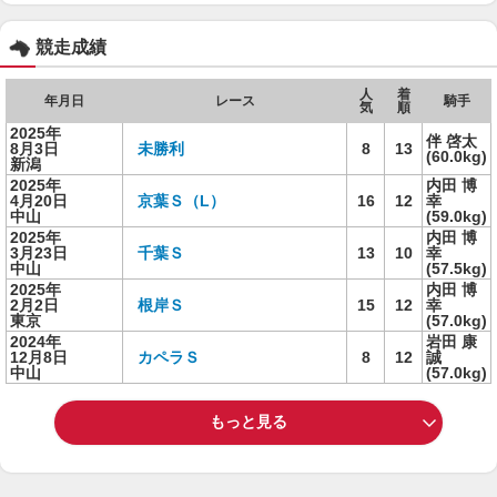
競走成績
人
着
年月日
レース
騎手
気
順
2025年
伴 啓太
8月3日
未勝利
8
13
(60.0kg)
新潟
2025年
内田 博
4月20日
京葉Ｓ（L）
16
12
幸
中山
(59.0kg)
2025年
内田 博
3月23日
千葉Ｓ
13
10
幸
中山
(57.5kg)
2025年
内田 博
2月2日
根岸Ｓ
15
12
幸
東京
(57.0kg)
2024年
岩田 康
12月8日
カペラＳ
8
12
誠
中山
(57.0kg)
もっと見る