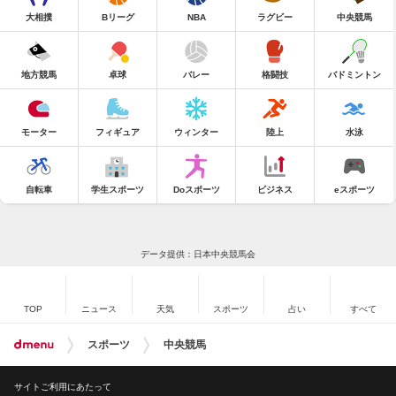
大相撲
Bリーグ
NBA
ラグビー
中央競馬
地方競馬
卓球
バレー
格闘技
バドミントン
モーター
フィギュア
ウィンター
陸上
水泳
自転車
学生スポーツ
Doスポーツ
ビジネス
eスポーツ
データ提供：日本中央競馬会
TOP
ニュース
天気
スポーツ
占い
すべて
スポーツ
中央競馬
サイトご利用にあたって