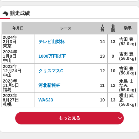
競走成績
人
着
年月日
レース
騎手
気
順
2024年
吉田 豊
2月3日
テレビ山梨杯
14
13
(52.0kg)
東京
2024年
吉田 豊
1月8日
1000万円以下
13
9
(56.0kg)
中山
2023年
吉田 豊
12月24日
クリスマスC
12
10
(56.0kg)
中山
2023年
永島 ま
11月5日
河北新報杯
11
12
なみ
福島
(56.0kg)
2023年
横山 武
8月27日
WASJ3
10
13
史
札幌
(56.0kg)
もっと見る