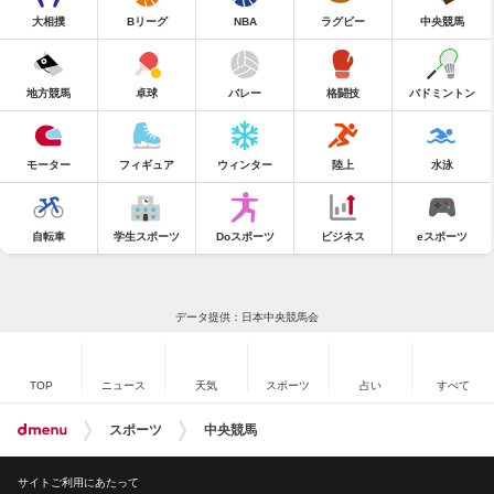
大相撲
Bリーグ
NBA
ラグビー
中央競馬
地方競馬
卓球
バレー
格闘技
バドミントン
モーター
フィギュア
ウィンター
陸上
水泳
自転車
学生スポーツ
Doスポーツ
ビジネス
eスポーツ
データ提供：日本中央競馬会
TOP
ニュース
天気
スポーツ
占い
すべて
スポーツ
中央競馬
サイトご利用にあたって