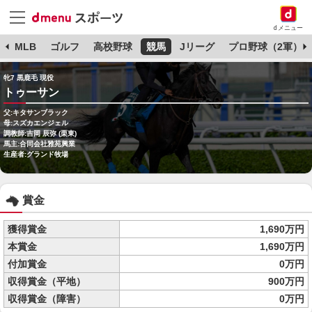
dメニュー
球
MLB
ゴルフ
高校野球
競馬
Jリーグ
プロ野球（2軍）
牝7 黒鹿毛 現役
トゥーサン
父:キタサンブラック
母:スズカエンジェル
調教師:吉岡 辰弥 (栗東)
馬主:合同会社雅苑興業
生産者:グランド牧場
賞金
獲得賞金
1,690万円
本賞金
1,690万円
付加賞金
0万円
収得賞金（平地）
900万円
収得賞金（障害）
0万円