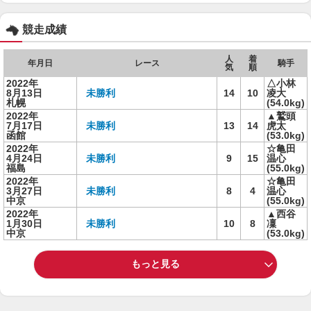
競走成績
人
着
年月日
レース
騎手
気
順
2022年
△小林
8月13日
未勝利
14
10
凌大
札幌
(54.0kg)
2022年
▲鷲頭
7月17日
未勝利
13
14
虎太
函館
(53.0kg)
2022年
☆亀田
4月24日
未勝利
9
15
温心
福島
(55.0kg)
2022年
☆亀田
3月27日
未勝利
8
4
温心
中京
(55.0kg)
2022年
▲西谷
1月30日
未勝利
10
8
凜
中京
(53.0kg)
もっと見る