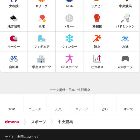
大相撲
Bリーグ
NBA
ラグビー
中央競馬
地方競馬
卓球
バレー
格闘技
バドミントン
モーター
フィギュア
ウィンター
陸上
水泳
自転車
学生スポーツ
Doスポーツ
ビジネス
eスポーツ
データ提供：日本中央競馬会
TOP
ニュース
天気
スポーツ
占い
すべて
スポーツ
中央競馬
サイトご利用にあたって