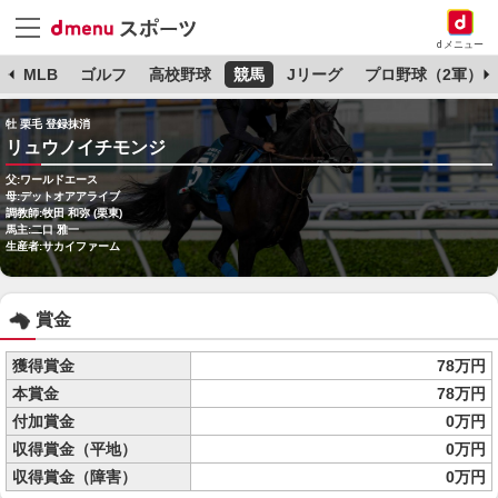
dメニュー
球
MLB
ゴルフ
高校野球
競馬
Jリーグ
プロ野球（2軍）
牡 栗毛 登録抹消
リュウノイチモンジ
父:ワールドエース
母:デットオアアライブ
調教師:牧田 和弥 (栗東)
馬主:二口 雅一
生産者:サカイファーム
賞金
獲得賞金
78万円
本賞金
78万円
付加賞金
0万円
収得賞金（平地）
0万円
収得賞金（障害）
0万円