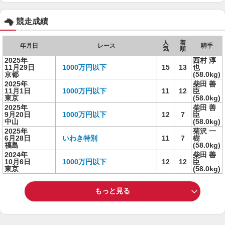
競走成績
人
着
年月日
レース
騎手
気
順
2025年
西村 淳
11月29日
1000万円以下
15
13
也
京都
(58.0kg)
2025年
柴田 善
11月1日
1000万円以下
11
12
臣
東京
(58.0kg)
2025年
柴田 善
9月20日
1000万円以下
12
7
臣
中山
(58.0kg)
2025年
菊沢 一
6月28日
いわき特別
11
7
樹
福島
(58.0kg)
2024年
柴田 善
10月6日
1000万円以下
12
12
臣
東京
(58.0kg)
もっと見る