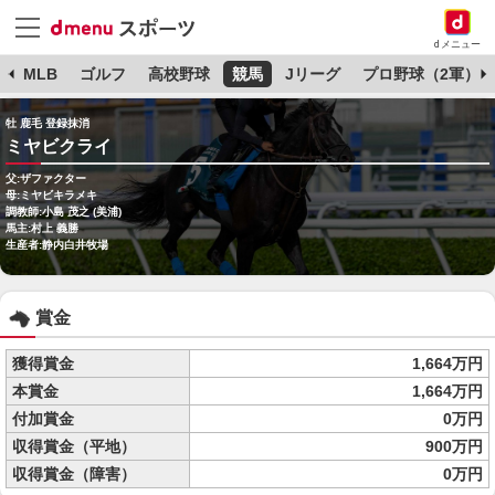
dメニュー
球
MLB
ゴルフ
高校野球
競馬
Jリーグ
プロ野球（2軍）
牡 鹿毛 登録抹消
ミヤビクライ
父:ザファクター
母:ミヤビキラメキ
調教師:小島 茂之 (美浦)
馬主:村上 義勝
生産者:静内白井牧場
賞金
獲得賞金
1,664万円
本賞金
1,664万円
付加賞金
0万円
収得賞金（平地）
900万円
収得賞金（障害）
0万円