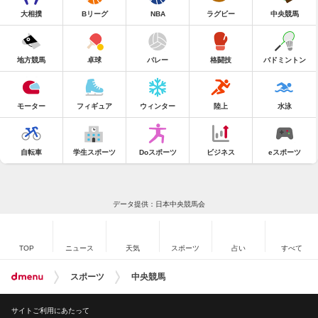
大相撲
Bリーグ
NBA
ラグビー
中央競馬
地方競馬
卓球
バレー
格闘技
バドミントン
モーター
フィギュア
ウィンター
陸上
水泳
自転車
学生スポーツ
Doスポーツ
ビジネス
eスポーツ
データ提供：日本中央競馬会
TOP
ニュース
天気
スポーツ
占い
すべて
スポーツ
中央競馬
サイトご利用にあたって