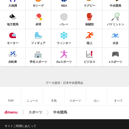
大相撲
Bリーグ
NBA
ラグビー
中央競馬
地方競馬
卓球
バレー
格闘技
バドミントン
モーター
フィギュア
ウィンター
陸上
水泳
自転車
学生スポーツ
Doスポーツ
ビジネス
eスポーツ
データ提供：日本中央競馬会
TOP
ニュース
天気
スポーツ
占い
すべて
スポーツ
中央競馬
サイトご利用にあたって