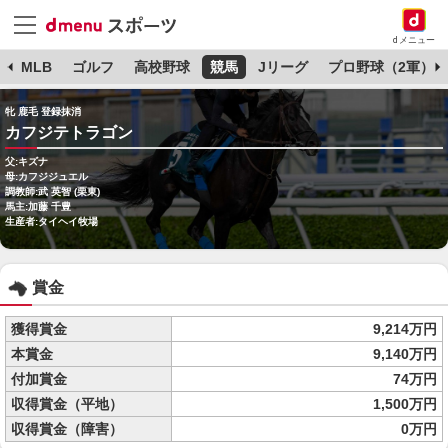
dメニュー
球
MLB
ゴルフ
高校野球
競馬
Jリーグ
プロ野球（2軍）
牝 鹿毛 登録抹消
カフジテトラゴン
父:キズナ
母:カフジジュエル
調教師:武 英智 (栗東)
馬主:加藤 千豊
生産者:タイヘイ牧場
賞金
獲得賞金
9,214万円
本賞金
9,140万円
付加賞金
74万円
収得賞金（平地）
1,500万円
収得賞金（障害）
0万円