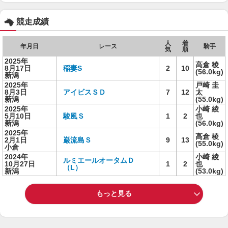
競走成績
人
着
年月日
レース
騎手
気
順
2025年
高倉 稜
8月17日
稲妻S
2
10
(56.0kg)
新潟
2025年
戸崎 圭
8月3日
アイビスＳＤ
7
12
太
新潟
(55.0kg)
2025年
小崎 綾
5月10日
駿風Ｓ
1
2
也
新潟
(56.0kg)
2025年
高倉 稜
2月1日
巌流島Ｓ
9
13
(55.0kg)
小倉
2024年
小崎 綾
ルミエールオータムＤ
10月27日
1
2
也
（L）
新潟
(53.0kg)
もっと見る