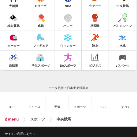
大相撲
Bリーグ
NBA
ラグビー
中央競馬
地方競馬
卓球
バレー
格闘技
バドミントン
モーター
フィギュア
ウィンター
陸上
水泳
自転車
学生スポーツ
Doスポーツ
ビジネス
eスポーツ
データ提供：日本中央競馬会
TOP
ニュース
天気
スポーツ
占い
すべて
スポーツ
中央競馬
サイトご利用にあたって