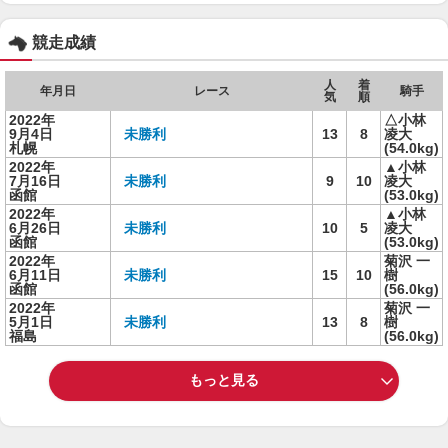
競走成績
人
着
年月日
レース
騎手
気
順
2022年
△小林
9月4日
未勝利
13
8
凌大
札幌
(54.0kg)
2022年
▲小林
7月16日
未勝利
9
10
凌大
函館
(53.0kg)
2022年
▲小林
6月26日
未勝利
10
5
凌大
函館
(53.0kg)
2022年
菊沢 一
6月11日
未勝利
15
10
樹
函館
(56.0kg)
2022年
菊沢 一
5月1日
未勝利
13
8
樹
福島
(56.0kg)
もっと見る