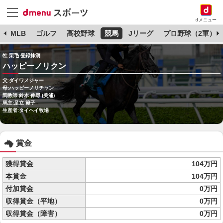
dメニュー
球
MLB
ゴルフ
高校野球
競馬
Jリーグ
プロ野球（2軍）
牡 栗毛 登録抹消
ハッピーノリクン
父:ダイワメジャー
母:ハッピーノリチャン
調教師:鈴木 伸尋 (美浦)
馬主:足立 範子
生産者:タイヘイ牧場
賞金
獲得賞金
104万円
本賞金
104万円
付加賞金
0万円
収得賞金（平地）
0万円
収得賞金（障害）
0万円