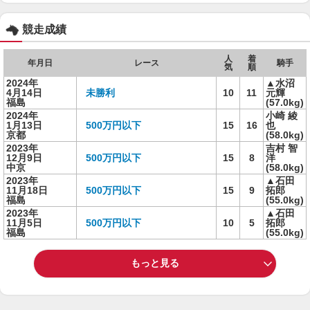
競走成績
人
着
年月日
レース
騎手
気
順
2024年
▲水沼
4月14日
未勝利
10
11
元輝
福島
(57.0kg)
2024年
小崎 綾
1月13日
500万円以下
15
16
也
京都
(58.0kg)
2023年
吉村 智
12月9日
500万円以下
15
8
洋
中京
(58.0kg)
2023年
▲石田
11月18日
500万円以下
15
9
拓郎
福島
(55.0kg)
2023年
▲石田
11月5日
500万円以下
10
5
拓郎
福島
(55.0kg)
もっと見る