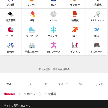
大相撲
Bリーグ
NBA
ラグビー
中央競馬
地方競馬
卓球
バレー
格闘技
バドミントン
モーター
フィギュア
ウィンター
陸上
水泳
自転車
学生スポーツ
Doスポーツ
ビジネス
eスポーツ
データ提供：日本中央競馬会
TOP
ニュース
天気
スポーツ
占い
すべて
スポーツ
中央競馬
サイトご利用にあたって