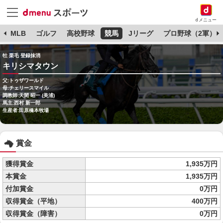
dメニュー
球
MLB
ゴルフ
高校野球
競馬
Jリーグ
プロ野球（2軍）
牡 栗毛 登録抹消
キリシマタウン
父:トゥザワールド
母:チェリースマイル
調教師:天間 昭一 (美浦)
馬主:西村 新一郎
生産者:田原橋本牧場
賞金
獲得賞金
1,935万円
本賞金
1,935万円
付加賞金
0万円
収得賞金（平地）
400万円
収得賞金（障害）
0万円