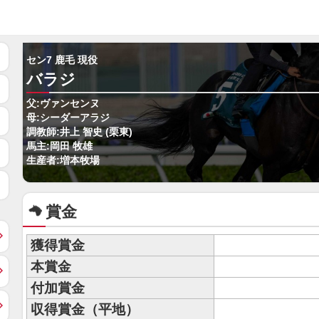
セン7 鹿毛 現役
バラジ
父:ヴァンセンヌ
母:シーダーアラジ
調教師:井上 智史 (栗東)
馬主:岡田 牧雄
生産者:増本牧場
賞金
獲得賞金
本賞金
付加賞金
収得賞金（平地）