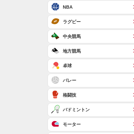
NBA
ラグビー
中央競馬
地方競馬
卓球
バレー
格闘技
バドミントン
モーター