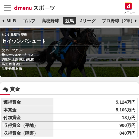
dメニュー
球
MLB
ゴルフ
高校野球
競馬
Jリーグ
プロ野球（2軍）
セン6 黒鹿毛 現役
セイウンパシュート
父:ハーツクライ
母:シーソルティキッス
調教師:上原 博之 (美浦)
馬主:西山 茂行
生産者:田上 徹
賞金
獲得賞金
5,124万円
本賞金
5,106万円
付加賞金
18万円
収得賞金（平地）
900万円
収得賞金（障害）
840万円