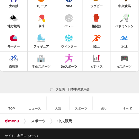
大相撲
Bリーグ
NBA
ラグビー
中央競馬
地方競馬
卓球
バレー
格闘技
バドミントン
モーター
フィギュア
ウィンター
陸上
水泳
自転車
学生スポーツ
Doスポーツ
ビジネス
eスポーツ
データ提供：日本中央競馬会
TOP
ニュース
天気
スポーツ
占い
すべて
スポーツ
中央競馬
サイトご利用にあたって