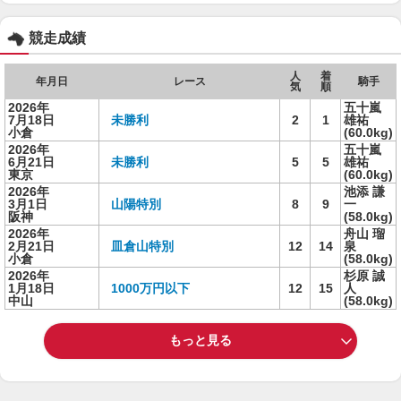
競走成績
人
着
年月日
レース
騎手
気
順
2026年
五十嵐
7月18日
未勝利
2
1
雄祐
小倉
(60.0kg)
2026年
五十嵐
6月21日
未勝利
5
5
雄祐
東京
(60.0kg)
2026年
池添 謙
3月1日
山陽特別
8
9
一
阪神
(58.0kg)
2026年
舟山 瑠
2月21日
皿倉山特別
12
14
泉
小倉
(58.0kg)
2026年
杉原 誠
1月18日
1000万円以下
12
15
人
中山
(58.0kg)
もっと見る