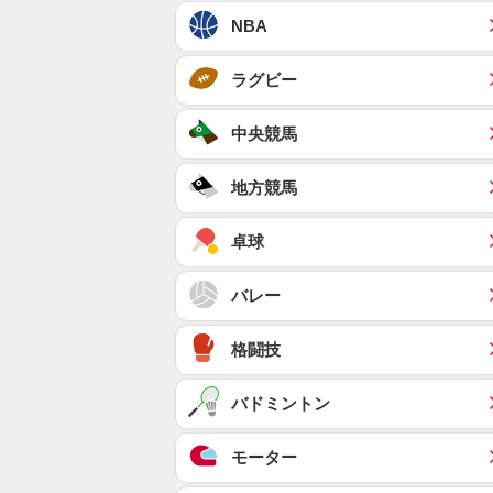
NBA
ラグビー
中央競馬
地方競馬
卓球
バレー
格闘技
バドミントン
モーター