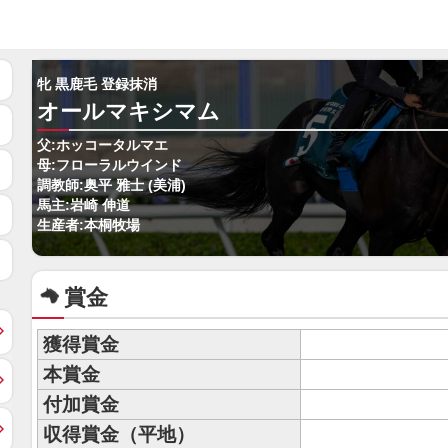
牝 黒鹿毛 登録抹消
オールマキシマム
父:ホッコータルマエ
母:フローラルウインド
調教師:奥平 雅士 (美浦)
馬主:岩崎 伸道
生産者:本桐牧場
賞金
獲得賞金
本賞金
付加賞金
収得賞金（平地）