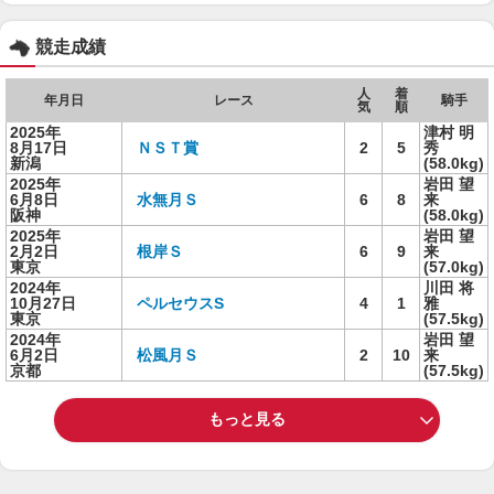
競走成績
人
着
年月日
レース
騎手
気
順
2025年
津村 明
8月17日
ＮＳＴ賞
2
5
秀
新潟
(58.0kg)
2025年
岩田 望
6月8日
水無月Ｓ
6
8
来
阪神
(58.0kg)
2025年
岩田 望
2月2日
根岸Ｓ
6
9
来
東京
(57.0kg)
2024年
川田 将
10月27日
ペルセウスS
4
1
雅
東京
(57.5kg)
2024年
岩田 望
6月2日
松風月Ｓ
2
10
来
京都
(57.5kg)
もっと見る