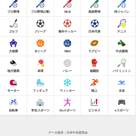
プロ野球
プロ野球(2軍)
MLB
高校野球
侍ジャパン
ゴルフ
Jリーグ
海外サッカー
日本代表
テニス
大相撲
Bリーグ
NBA
ラグビー
中央競馬
地方競馬
卓球
バレー
格闘技
バドミントン
モーター
フィギュア
ウィンター
陸上
水泳
自転車
学生スポーツ
Doスポーツ
ビジネス
eスポーツ
データ提供：日本中央競馬会