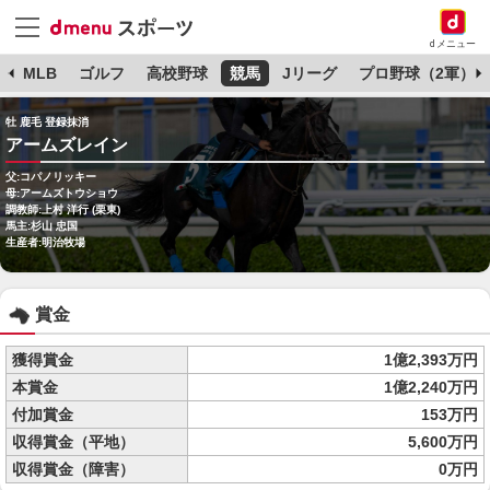
dメニュー
球
MLB
ゴルフ
高校野球
競馬
Jリーグ
プロ野球（2軍）
牡 鹿毛 登録抹消
アームズレイン
父:コパノリッキー
母:アームズトウショウ
調教師:上村 洋行 (栗東)
馬主:杉山 忠国
生産者:明治牧場
賞金
獲得賞金
1億2,393万円
本賞金
1億2,240万円
付加賞金
153万円
収得賞金（平地）
5,600万円
収得賞金（障害）
0万円