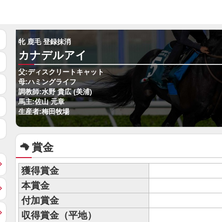
牝 鹿毛 登録抹消
カナデルアイ
父:ディスクリートキャット
母:ハミングライフ
調教師:水野 貴広 (美浦)
馬主:佐山 元章
生産者:梅田牧場
賞金
獲得賞金
本賞金
付加賞金
収得賞金（平地）