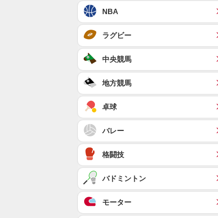
NBA
ラグビー
中央競馬
地方競馬
卓球
バレー
格闘技
バドミントン
モーター