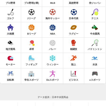
プロ野球
プロ野球(2軍)
MLB
高校野球
侍ジャパン
ゴルフ
Jリーグ
海外サッカー
日本代表
テニス
大相撲
Bリーグ
NBA
ラグビー
中央競馬
地方競馬
卓球
バレー
格闘技
バドミントン
モーター
フィギュア
ウィンター
陸上
水泳
自転車
学生スポーツ
Doスポーツ
ビジネス
eスポーツ
データ提供：日本中央競馬会