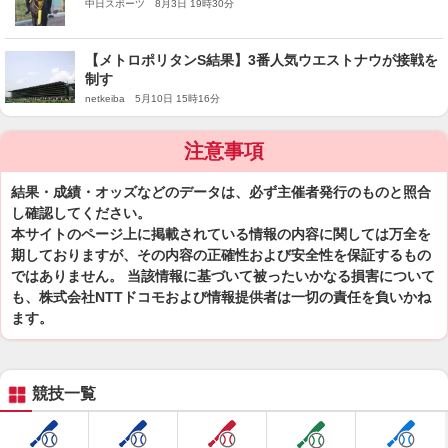
慎重さ
中日スポーツ 8月3日 19時30分
【メトロポリタンS結果】3番人気ウエストナウが接戦を
制す
netkeiba 5月10日 15時16分
注意事項
結果・成績・オッズなどのデータは、必ず主催者発行のものと照合
し確認してください。
本サイトのページ上に掲載されている情報の内容に関しては万全を
期しておりますが、その内容の正確性および安全性を保証するもの
ではありません。 当該情報に基づいて被ったいかなる損害について
も、株式会社NTTドコモおよび情報提供者は一切の責任を負いかね
ます。
競技一覧