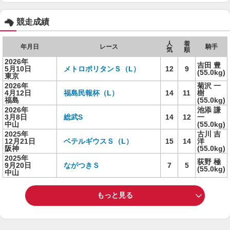
競走成績
人
着
年月日
レース
騎手
気
順
2026年
吉田 豊
5月10日
メトロポリタンＳ（L）
12
9
(55.0kg)
東京
2026年
菊沢 一
4月12日
福島民報杯（L）
14
11
樹
福島
(55.0kg)
2026年
池添 謙
3月8日
総武S
14
12
一
中山
(55.0kg)
2025年
古川 吉
12月21日
ベテルギウスＳ（L）
15
14
洋
阪神
(55.0kg)
2025年
荻野 極
9月20日
ながつきＳ
7
5
(55.0kg)
中山
もっと見る