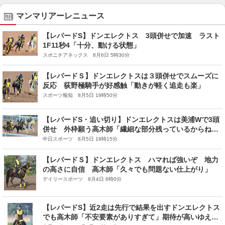
マンマリアーレニュース
【レパードS】ドンエレクトス 3頭併せで加速 ラスト
1F11秒4「十分、動ける状態」
スポニチアネックス 8月6日 5時30分
【レパードＳ】ドンエレクトスは３頭併せでスムーズに
反応 荻野極騎手が好感触「動きが軽く追走も楽」
スポーツ報知 8月5日 19時50分
【レパードS・追い切り】ドンエレクトスは美浦Wで3頭
併せ 外枠願う高木師「繊細な部分残っているからね。
枠順？大変重要ですよ」
中日スポーツ 8月5日 18時15分
【レパードＳ】ドンエレクトス ハマれば強いぞ 地力
の高さに自信 高木師「久々でも問題ない仕上がり」
デイリースポーツ 8月4日 6時0分
【レパードS】近2走は先行で結果を出すドンエレクトス
でも高木師「不安要素がありすぎて」期待が高いゆえの