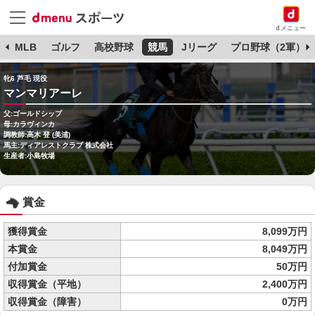
dメニュー
球
MLB
ゴルフ
高校野球
競馬
Jリーグ
プロ野球（2軍）
牝6 芦毛 現役
マンマリアーレ
父:ゴールドシップ
母:カラヴィンカ
調教師:高木 登 (美浦)
馬主:ディアレストクラブ 株式会社
生産者:小島牧場
賞金
獲得賞金
8,099万円
本賞金
8,049万円
付加賞金
50万円
収得賞金（平地）
2,400万円
収得賞金（障害）
0万円