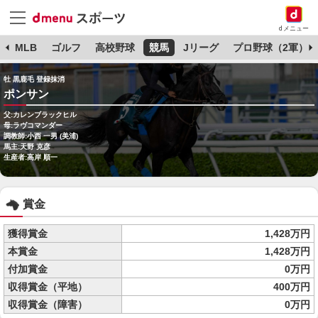
dメニュー
球
MLB
ゴルフ
高校野球
競馬
Jリーグ
プロ野球（2軍）
牡 黒鹿毛 登録抹消
ポンサン
父:カレンブラックヒル
母:ラヴコマンダー
調教師:小西 一男 (美浦)
馬主:天野 克彦
生産者:高岸 順一
賞金
獲得賞金
1,428万円
本賞金
1,428万円
付加賞金
0万円
収得賞金（平地）
400万円
収得賞金（障害）
0万円