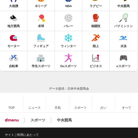
大相撲
Bリーグ
NBA
ラグビー
中央競馬
地方競馬
卓球
バレー
格闘技
バドミントン
モーター
フィギュア
ウィンター
陸上
水泳
自転車
学生スポーツ
Doスポーツ
ビジネス
eスポーツ
データ提供：日本中央競馬会
TOP
ニュース
天気
スポーツ
占い
すべて
スポーツ
中央競馬
サイトご利用にあたって