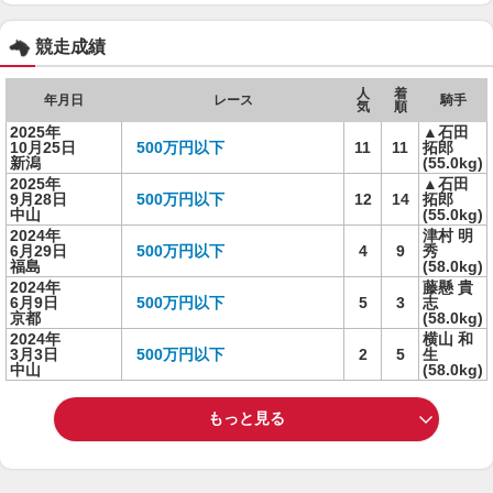
競走成績
人
着
年月日
レース
騎手
気
順
2025年
▲石田
10月25日
500万円以下
11
11
拓郎
新潟
(55.0kg)
2025年
▲石田
9月28日
500万円以下
12
14
拓郎
中山
(55.0kg)
2024年
津村 明
6月29日
500万円以下
4
9
秀
福島
(58.0kg)
2024年
藤懸 貴
6月9日
500万円以下
5
3
志
京都
(58.0kg)
2024年
横山 和
3月3日
500万円以下
2
5
生
中山
(58.0kg)
もっと見る