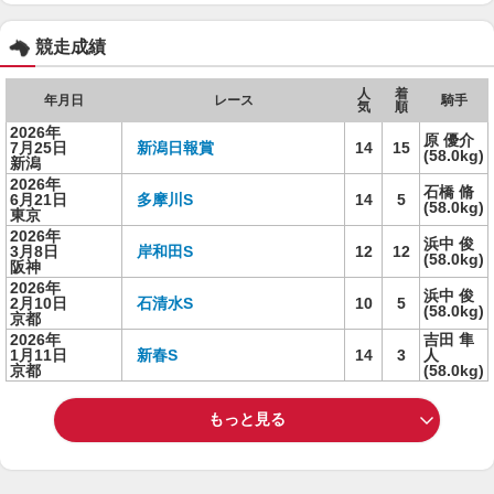
競走成績
人
着
年月日
レース
騎手
気
順
2026年
原 優介
7月25日
新潟日報賞
14
15
(58.0kg)
新潟
2026年
石橋 脩
6月21日
多摩川S
14
5
(58.0kg)
東京
2026年
浜中 俊
3月8日
岸和田S
12
12
(58.0kg)
阪神
2026年
浜中 俊
2月10日
石清水S
10
5
(58.0kg)
京都
2026年
吉田 隼
1月11日
新春S
14
3
人
京都
(58.0kg)
もっと見る