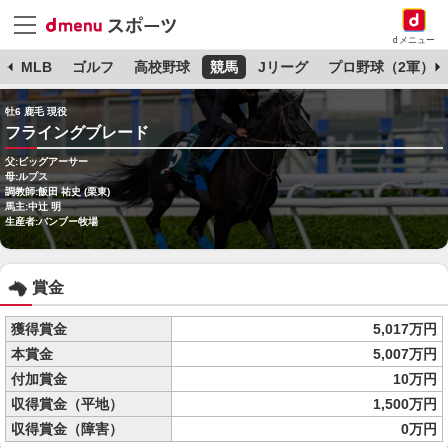
dメニュー
球
MLB
ゴルフ
高校野球
競馬
Jリーグ
プロ野球（2軍）
牡6 鹿毛 現役
フライングブレード
父:ビッグアーサー
母:ルプス
調教師:飯田 祐史 (栗東)
馬主:中辻 明
生産者:バンブー牧場
賞金
獲得賞金
5,017万円
本賞金
5,007万円
付加賞金
10万円
収得賞金（平地）
1,500万円
収得賞金（障害）
0万円