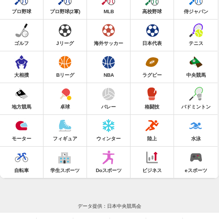
プロ野球
プロ野球(2軍)
MLB
高校野球
侍ジャパン
ゴルフ
Jリーグ
海外サッカー
日本代表
テニス
大相撲
Bリーグ
NBA
ラグビー
中央競馬
地方競馬
卓球
バレー
格闘技
バドミントン
モーター
フィギュア
ウィンター
陸上
水泳
自転車
学生スポーツ
Doスポーツ
ビジネス
eスポーツ
データ提供：日本中央競馬会