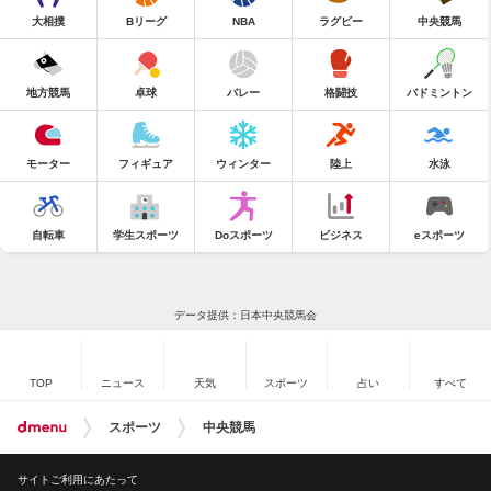
大相撲
Bリーグ
NBA
ラグビー
中央競馬
地方競馬
卓球
バレー
格闘技
バドミントン
モーター
フィギュア
ウィンター
陸上
水泳
自転車
学生スポーツ
Doスポーツ
ビジネス
eスポーツ
データ提供：日本中央競馬会
TOP
ニュース
天気
スポーツ
占い
すべて
スポーツ
中央競馬
サイトご利用にあたって