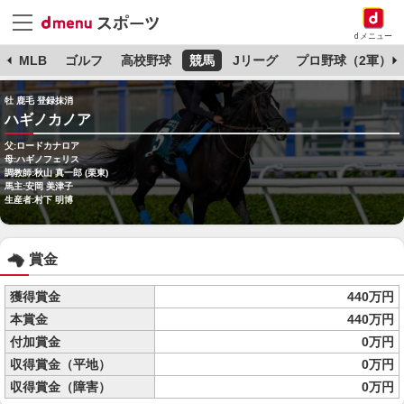
dメニュー
球
MLB
ゴルフ
高校野球
競馬
Jリーグ
プロ野球（2軍）
牡 鹿毛 登録抹消
ハギノカノア
父:ロードカナロア
母:ハギノフェリス
調教師:秋山 真一郎 (栗東)
馬主:安岡 美津子
生産者:村下 明博
賞金
獲得賞金
440万円
本賞金
440万円
付加賞金
0万円
収得賞金（平地）
0万円
収得賞金（障害）
0万円