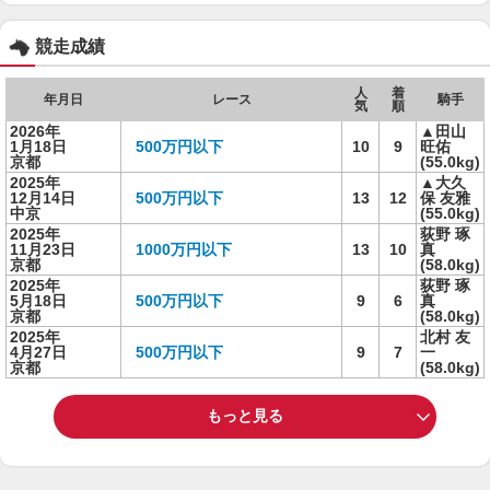
競走成績
人
着
年月日
レース
騎手
気
順
2026年
▲田山
1月18日
500万円以下
10
9
旺佑
京都
(55.0kg)
2025年
▲大久
12月14日
500万円以下
13
12
保 友雅
中京
(55.0kg)
2025年
荻野 琢
11月23日
1000万円以下
13
10
真
京都
(58.0kg)
2025年
荻野 琢
5月18日
500万円以下
9
6
真
京都
(58.0kg)
2025年
北村 友
4月27日
500万円以下
9
7
一
京都
(58.0kg)
もっと見る