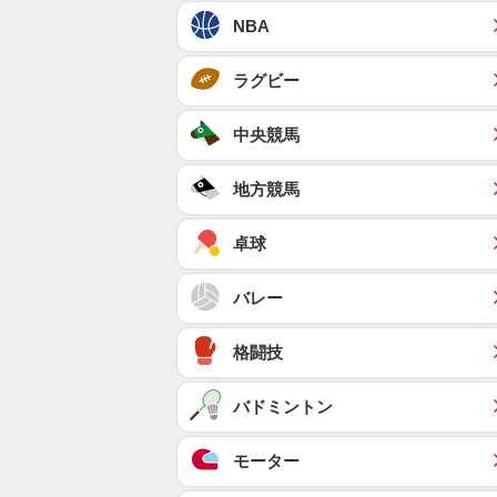
NBA
ラグビー
中央競馬
地方競馬
卓球
バレー
格闘技
バドミントン
モーター