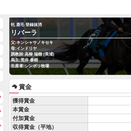
牝 鹿毛 登録抹消
リバーラ
父:キンシャサノキセキ
母:インドリヤ
調教師:高柳 瑞樹 (美浦)
馬主:荒井 泰樹
生産者:シンボリ牧場
賞金
獲得賞金
本賞金
付加賞金
収得賞金（平地）