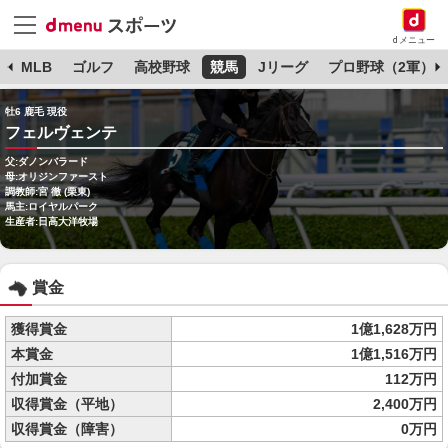
dメニュー
球
MLB
ゴルフ
高校野球
競馬
Jリーグ
プロ野球（2軍）
牡6 鹿毛 現役
フェルヴェンテ
父:ダノンバラード
母:オリジンファースト
調教師:宮 徹 (栗東)
馬主:ロイヤルパーク
生産者:日高大洋牧場
賞金
獲得賞金
1億1,628万円
本賞金
1億1,516万円
付加賞金
112万円
収得賞金（平地）
2,400万円
収得賞金（障害）
0万円