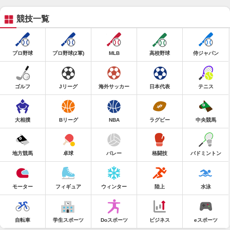
競技一覧
プロ野球
プロ野球(2軍)
MLB
高校野球
侍ジャパン
ゴルフ
Jリーグ
海外サッカー
日本代表
テニス
大相撲
Bリーグ
NBA
ラグビー
中央競馬
地方競馬
卓球
バレー
格闘技
バドミントン
モーター
フィギュア
ウィンター
陸上
水泳
自転車
学生スポーツ
Doスポーツ
ビジネス
eスポーツ