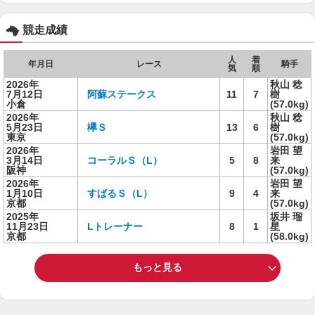
競走成績
人
着
年月日
レース
騎手
気
順
2026年
秋山 稔
7月12日
阿蘇ステークス
11
7
樹
小倉
(57.0kg)
2026年
秋山 稔
5月23日
欅Ｓ
13
6
樹
東京
(57.0kg)
2026年
岩田 望
3月14日
コーラルＳ（L）
5
8
来
阪神
(57.0kg)
2026年
岩田 望
1月10日
すばるＳ（L）
9
4
来
京都
(57.0kg)
2025年
坂井 瑠
11月23日
Lトレーナー
8
1
星
京都
(58.0kg)
もっと見る