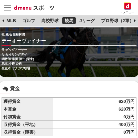
dメニュー
球
MLB
ゴルフ
高校野球
競馬
Jリーグ
プロ野球（2軍）
牡 鹿毛 登録抹消
テーオーヴァイナー
父:ビッグアーサー
母:セイリングデイ
調教師:藤岡 健一 (栗東)
馬主:小笹 公也
生産者:ヤナガワ牧場
賞金
獲得賞金
620万円
本賞金
620万円
付加賞金
0万円
収得賞金（平地）
400万円
収得賞金（障害）
0万円