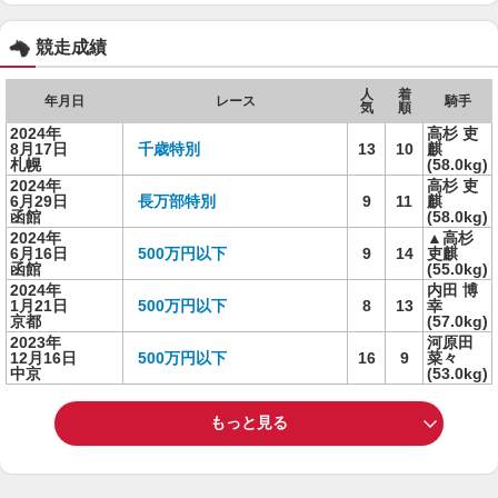
競走成績
人
着
年月日
レース
騎手
気
順
2024年
高杉 吏
8月17日
千歳特別
13
10
麒
札幌
(58.0kg)
2024年
高杉 吏
6月29日
長万部特別
9
11
麒
函館
(58.0kg)
2024年
▲高杉
6月16日
500万円以下
9
14
吏麒
函館
(55.0kg)
2024年
内田 博
1月21日
500万円以下
8
13
幸
京都
(57.0kg)
2023年
河原田
12月16日
500万円以下
16
9
菜々
中京
(53.0kg)
もっと見る