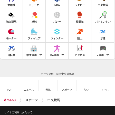
大相撲
Bリーグ
NBA
ラグビー
中央競馬
地方競馬
卓球
バレー
格闘技
バドミントン
モーター
フィギュア
ウィンター
陸上
水泳
自転車
学生スポーツ
Doスポーツ
ビジネス
eスポーツ
データ提供：日本中央競馬会
TOP
ニュース
天気
スポーツ
占い
すべて
スポーツ
中央競馬
サイトご利用にあたって