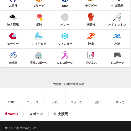
大相撲
Bリーグ
NBA
ラグビー
中央競馬
地方競馬
卓球
バレー
格闘技
バドミントン
モーター
フィギュア
ウィンター
陸上
水泳
自転車
学生スポーツ
Doスポーツ
ビジネス
eスポーツ
データ提供：日本中央競馬会
TOP
ニュース
天気
スポーツ
占い
すべて
スポーツ
中央競馬
サイトご利用にあたって