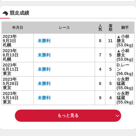
競走成績
人
着
年月日
レース
騎手
気
順
2023年
▲小林
9月3日
未勝利
8
11
勝太
札幌
(53.0kg)
2023年
▲小林
8月13日
未勝利
7
5
勝太
札幌
(53.0kg)
2023年
D.レー
6月11日
未勝利
4
5
ン
東京
(56.0kg)
2023年
☆永野
5月28日
未勝利
6
5
猛蔵
東京
(55.0kg)
2023年
☆永野
5月14日
未勝利
9
4
猛蔵
東京
(55.0kg)
もっと見る