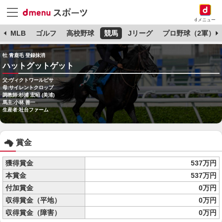
dメニュー
球
MLB
ゴルフ
高校野球
競馬
Jリーグ
プロ野球（2軍）
牡 青鹿毛 登録抹消
ハットグットゲット
父:ヴィクトワールピサ
母:サイレントクロップ
調教師:杉浦 宏昭 (美浦)
馬主:小林 善一
生産者:社台ファーム
賞金
獲得賞金
537万円
本賞金
537万円
付加賞金
0万円
収得賞金（平地）
0万円
収得賞金（障害）
0万円