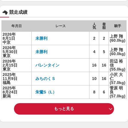
競走成績
人
着
年月日
レース
騎手
気
順
2026年
上野 翔
8月1日
未勝利
2
2
(60.0kg)
中京
2026年
上野 翔
5月30日
未勝利
4
5
(60.0kg)
東京
2026年
田辺 裕
2月15日
バレンタイン
16
16
信
東京
(55.0kg)
2025年
小沢 大
11月9日
みちのくＳ
10
16
仁
福島
(57.0kg)
2025年
菅原 明
8月24日
朱鷺S（L）
8
6
良
新潟
(57.0kg)
もっと見る