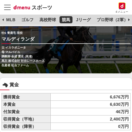
dメニュー
球
MLB
ゴルフ
高校野球
競馬
Jリーグ
プロ野球（2軍）
牡6 青鹿毛 現役
マルディランダ
父:イスラボニータ
母:マルバイユ
調教師:金成 貴史 (美浦)
馬主:株式会社 社台レースホース
生産者:社台ファーム
賞金
獲得賞金
6,676万円
本賞金
6,630万円
付加賞金
46万円
収得賞金（平地）
2,400万円
収得賞金（障害）
0万円