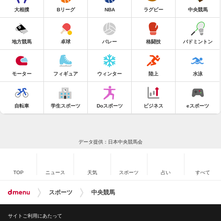
大相撲
Bリーグ
NBA
ラグビー
中央競馬
地方競馬
卓球
バレー
格闘技
バドミントン
モーター
フィギュア
ウィンター
陸上
水泳
自転車
学生スポーツ
Doスポーツ
ビジネス
eスポーツ
データ提供：日本中央競馬会
TOP
ニュース
天気
スポーツ
占い
すべて
スポーツ
中央競馬
サイトご利用にあたって