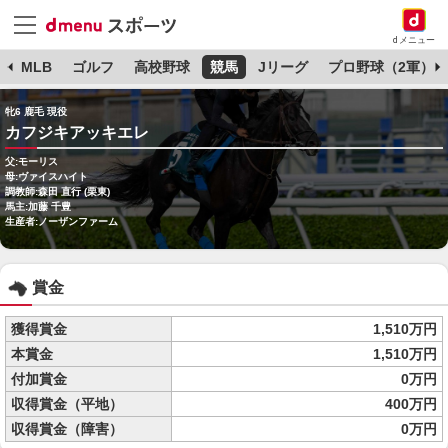
dメニュー
球
MLB
ゴルフ
高校野球
競馬
Jリーグ
プロ野球（2軍）
牝6 鹿毛 現役
カフジキアッキエレ
父:モーリス
母:ヴァイスハイト
調教師:森田 直行 (栗東)
馬主:加藤 千豊
生産者:ノーザンファーム
賞金
獲得賞金
1,510万円
本賞金
1,510万円
付加賞金
0万円
収得賞金（平地）
400万円
収得賞金（障害）
0万円