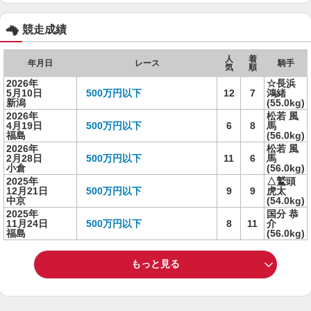
競走成績
人
着
年月日
レース
騎手
気
順
2026年
☆長浜
5月10日
500万円以下
12
7
鴻緒
新潟
(55.0kg)
2026年
松若 風
4月19日
500万円以下
6
8
馬
福島
(56.0kg)
2026年
松若 風
2月28日
500万円以下
11
6
馬
小倉
(56.0kg)
2025年
△鷲頭
12月21日
500万円以下
9
9
虎太
中京
(54.0kg)
2025年
国分 恭
11月24日
500万円以下
8
11
介
福島
(56.0kg)
もっと見る