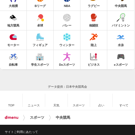
大相撲
Bリーグ
NBA
ラグビー
中央競馬
地方競馬
卓球
バレー
格闘技
バドミントン
モーター
フィギュア
ウィンター
陸上
水泳
自転車
学生スポーツ
Doスポーツ
ビジネス
eスポーツ
データ提供：日本中央競馬会
TOP
ニュース
天気
スポーツ
占い
すべて
スポーツ
中央競馬
サイトご利用にあたって