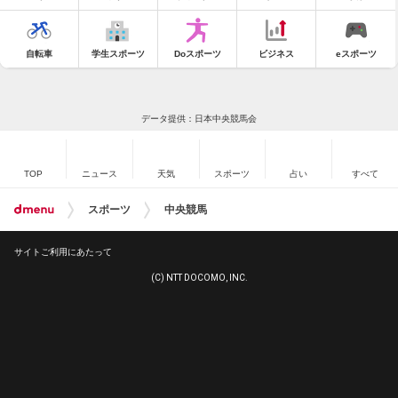
自転車
学生スポーツ
Doスポーツ
ビジネス
eスポーツ
データ提供：日本中央競馬会
TOP
ニュース
天気
スポーツ
占い
すべて
スポーツ
中央競馬
サイトご利用にあたって
(C) NTT DOCOMO, INC.