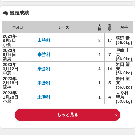
競走成績
人
着
年月日
レース
騎手
気
順
2023年
荻野 極
9月3日
未勝利
8
17
(56.0kg)
小倉
2023年
戸崎 圭
8月5日
未勝利
4
7
太
新潟
(56.0kg)
2023年
岩田 望
3月12日
未勝利
4
14
来
中京
(56.0kg)
2023年
岩田 望
2月18日
未勝利
1
5
来
阪神
(56.0kg)
2023年
▲今村
1月28日
未勝利
1
4
聖奈
小倉
(53.0kg)
もっと見る