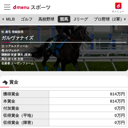
dメニュー
球
MLB
ゴルフ
高校野球
競馬
Jリーグ
プロ野球（2軍）
牡 鹿毛 登録抹消
ガルヴァナイズ
父:リアルスティール
母:カヴェルナ
調教師:友道 康夫 (栗東)
馬主:佐々木 主浩
生産者:ノーザンファーム
賞金
獲得賞金
814万円
本賞金
814万円
付加賞金
0万円
収得賞金（平地）
0万円
収得賞金（障害）
0万円