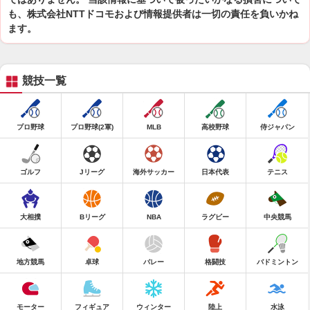
も、株式会社NTTドコモおよび情報提供者は一切の責任を負いかね
ます。
競技一覧
プロ野球
プロ野球(2軍)
MLB
高校野球
侍ジャパン
ゴルフ
Jリーグ
海外サッカー
日本代表
テニス
大相撲
Bリーグ
NBA
ラグビー
中央競馬
地方競馬
卓球
バレー
格闘技
バドミントン
モーター
フィギュア
ウィンター
陸上
水泳