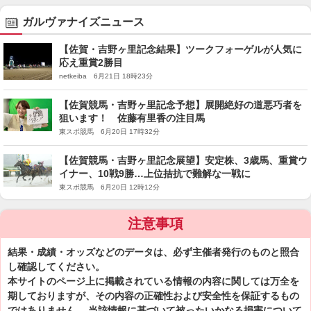
ガルヴァナイズニュース
【佐賀・吉野ヶ里記念結果】ツークフォーゲルが人気に
応え重賞2勝目
netkeiba 6月21日 18時23分
【佐賀競馬・吉野ヶ里記念予想】展開絶好の道悪巧者を
狙います！ 佐藤有里香の注目馬
東スポ競馬 6月20日 17時32分
【佐賀競馬・吉野ヶ里記念展望】安定株、3歳馬、重賞ウ
イナー、10戦9勝…上位拮抗で難解な一戦に
東スポ競馬 6月20日 12時12分
注意事項
結果・成績・オッズなどのデータは、必ず主催者発行のものと照合
し確認してください。
本サイトのページ上に掲載されている情報の内容に関しては万全を
期しておりますが、その内容の正確性および安全性を保証するもの
ではありません。 当該情報に基づいて被ったいかなる損害について