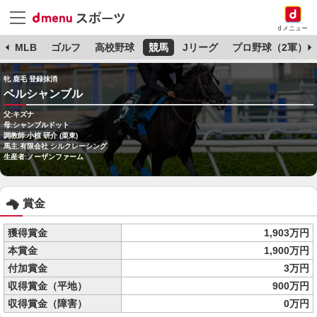
dメニュー
球
MLB
ゴルフ
高校野球
競馬
Jリーグ
プロ野球（2軍）
牝 鹿毛 登録抹消
ベルシャンブル
父:キズナ
母:シャンブルドット
調教師:小椋 研介 (栗東)
馬主:有限会社 シルクレーシング
生産者:ノーザンファーム
賞金
獲得賞金
1,903万円
本賞金
1,900万円
付加賞金
3万円
収得賞金（平地）
900万円
収得賞金（障害）
0万円