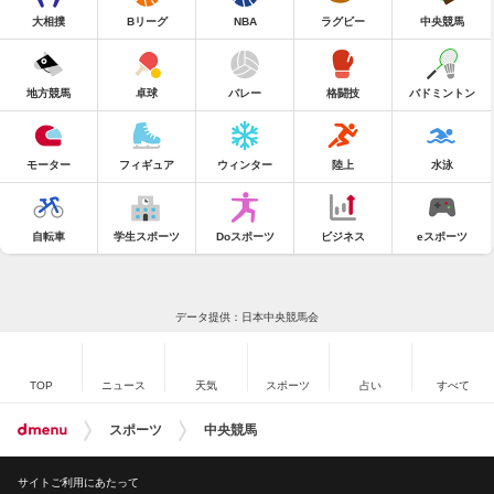
大相撲
Bリーグ
NBA
ラグビー
中央競馬
地方競馬
卓球
バレー
格闘技
バドミントン
モーター
フィギュア
ウィンター
陸上
水泳
自転車
学生スポーツ
Doスポーツ
ビジネス
eスポーツ
データ提供：日本中央競馬会
TOP
ニュース
天気
スポーツ
占い
すべて
スポーツ
中央競馬
サイトご利用にあたって