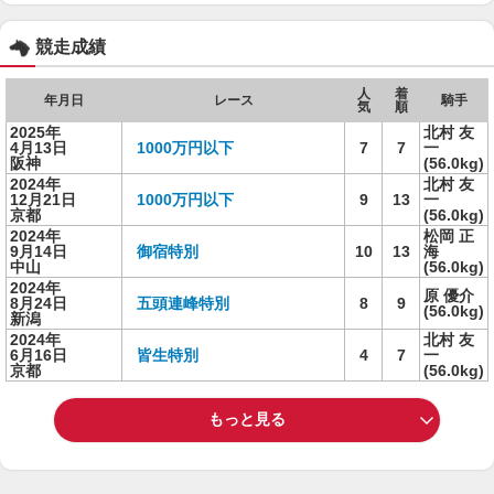
競走成績
人
着
年月日
レース
騎手
気
順
2025年
北村 友
4月13日
1000万円以下
7
7
一
阪神
(56.0kg)
2024年
北村 友
12月21日
1000万円以下
9
13
一
京都
(56.0kg)
2024年
松岡 正
9月14日
御宿特別
10
13
海
中山
(56.0kg)
2024年
原 優介
8月24日
五頭連峰特別
8
9
(56.0kg)
新潟
2024年
北村 友
6月16日
皆生特別
4
7
一
京都
(56.0kg)
もっと見る