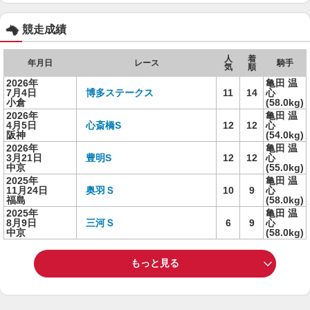
競走成績
人
着
年月日
レース
騎手
気
順
2026年
亀田 温
7月4日
博多ステークス
11
14
心
小倉
(58.0kg)
2026年
亀田 温
4月5日
心斎橋S
12
12
心
阪神
(54.0kg)
2026年
亀田 温
3月21日
豊明S
12
12
心
中京
(55.0kg)
2025年
亀田 温
11月24日
奥羽Ｓ
10
9
心
福島
(58.0kg)
2025年
亀田 温
8月9日
三河Ｓ
6
9
心
中京
(58.0kg)
もっと見る