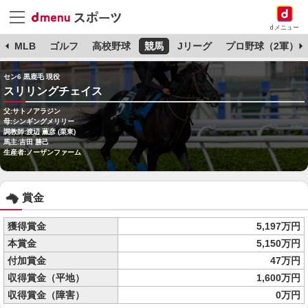
dメニュー
球
MLB
ゴルフ
高校野球
競馬
Jリーグ
プロ野球（2軍）
セン6 黒鹿毛 現役
スリリングチェイス
父:サトノアラジン
母:シンギングメリリー
調教師:渡辺 薫彦 (栗東)
馬主:吉田 勝己
生産者:ノーザンファーム
賞金
獲得賞金
5,197万円
本賞金
5,150万円
付加賞金
47万円
収得賞金（平地）
1,600万円
収得賞金（障害）
0万円