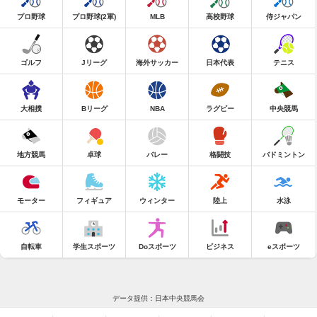
プロ野球
プロ野球(2軍)
MLB
高校野球
侍ジャパン
ゴルフ
Jリーグ
海外サッカー
日本代表
テニス
大相撲
Bリーグ
NBA
ラグビー
中央競馬
地方競馬
卓球
バレー
格闘技
バドミントン
モーター
フィギュア
ウィンター
陸上
水泳
自転車
学生スポーツ
Doスポーツ
ビジネス
eスポーツ
データ提供：日本中央競馬会